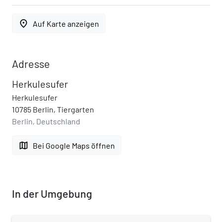
place
Auf Karte anzeigen
Adresse
Herkulesufer
Herkulesufer
10785 Berlin, Tiergarten
Berlin, Deutschland
map
Bei Google Maps öffnen
In der Umgebung