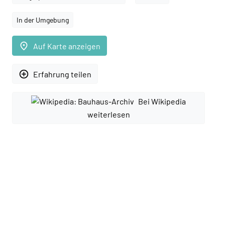
In der Umgebung
place
Auf Karte anzeigen
add_circle_outline
Erfahrung teilen
Bei Wikipedia
weiterlesen