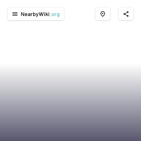
NearbyWiki
.org
menu
place
share