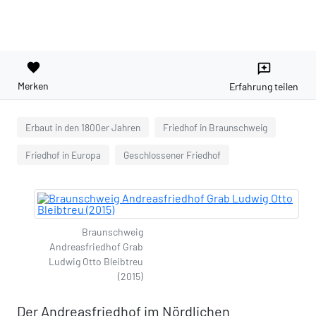
favorite
reviews
Merken
Erfahrung teilen
Erbaut in den 1800er Jahren
Friedhof in Braunschweig
Friedhof in Europa
Geschlossener Friedhof
Braunschweig
Andreasfriedhof Grab
Ludwig Otto Bleibtreu
(2015)
Der Andreasfriedhof im Nördlichen