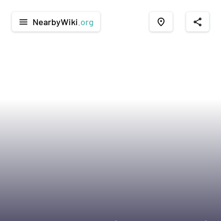
NearbyWiki
.org
menu
place
share