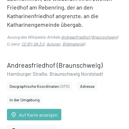
Friedhof am Rebenring, der an den
Katharinenfriedhof angrenzte, an die
Katharinengemeinde übergab.
Auszug des Wikipedia-Artikels
Andreasfriedhof (Braunschweig)
(Lizenz:
CC BY-SA 3.0
,
Autoren
,
Bildmaterial
).
Andreasfriedhof (Braunschweig)
Hamburger Straße, Braunschweig Nordstadt
Geographische Koordinaten
(GPS)
Adresse
In der Umgebung
place
Auf Karte anzeigen