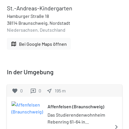
St.-Andreas-Kindergarten
Hamburger Straße 18
38114 Braunschweig, Nordstadt
Niedersachsen, Deutschland
map
Bei Google Maps öffnen
In der Umgebung
favorite
0
0
near_me
195
m
reviews
Affenfelsen (Braunschweig)
Das Studierendenwohnheim
Rebenring 61–64 in
navigate_next
Braunschweig wird wegen