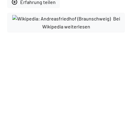
add_circle_outline
Erfahrung teilen
Bei
Wikipedia weiterlesen