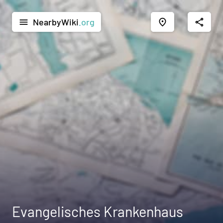
NearbyWiki
.org
menu
place
share
Evangelisches Krankenhaus