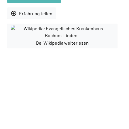
add_circle_outline
Erfahrung teilen
Bei Wikipedia weiterlesen