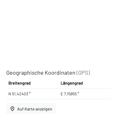
Geographische Koordinaten
(GPS)
Breitengrad
Längengrad
N 51.42403 °
E 7.15855 °
place
Auf Karte anzeigen