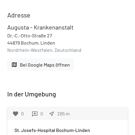
Adresse
Augusta - Krankenanstalt
Dr.-C.-Otto-Straße 27
44879 Bochum, Linden
Nordrhein-Westfalen, Deutschland
map
Bei Google Maps öffnen
In der Umgebung
favorite
0
0
near_me
265
m
reviews
St. Josefs-Hospital Bochum-Linden