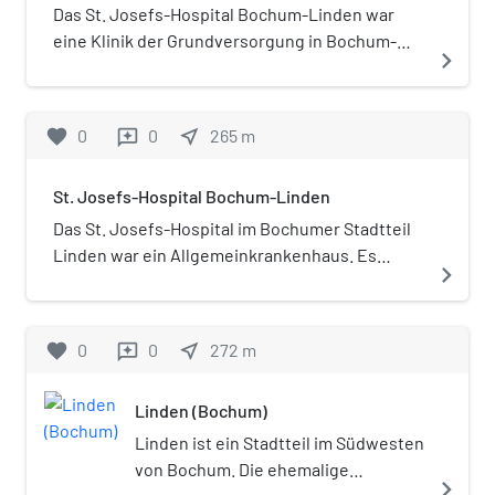
Das St. Josefs-Hospital Bochum-Linden war
eine Klinik der Grundversorgung in Bochum-
navigate_next
Linden. Es wurde 1885 eröffnet und gehörte
von 1996 bis zur Schließung 2020 zur Gruppe der
Helios Kliniken. Das Haus wurde oft mit dem St.
favorite
0
0
near_me
265
m
reviews
Josef-Hospital Bochum, ein Klinikum der Ruhr-
Universität Bochum, verwechselt.
St. Josefs-Hospital Bochum-Linden
Das St. Josefs-Hospital im Bochumer Stadtteil
Linden war ein Allgemeinkrankenhaus. Es
navigate_next
wurde 1885 eröffnet und gehörte seit 1996 zur
Gruppe der Helios Kliniken. Das St. Josefs-
Hospital Bochum-Linden und das St. Josef-
favorite
0
0
near_me
272
m
reviews
Hospital Bochum, ein Klinikum der Ruhr-
Universität Bochum, sind zwei unterschiedliche
Linden (Bochum)
Einrichtungen. Sie wurden häufig verwechselt.
Linden ist ein Stadtteil im Südwesten
von Bochum. Die ehemalige
navigate_next