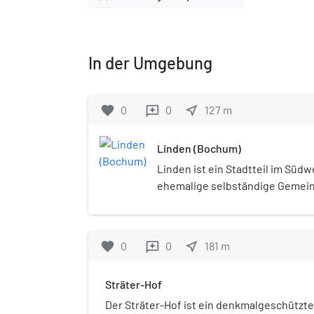
In der Umgebung
favorite
0
0
near_me
127
m
reviews
Linden (Bochum)
Linden ist ein Stadtteil im Süd
ehemalige selbständige Gemein
Jahr 1921 zuerst in die neue Ge
Dahlhausen und 1929 mit diese
Bochum eingemeindet.
favorite
0
0
near_me
181
m
reviews
Sträter-Hof
Der Sträter-Hof ist ein denkmalgeschützt