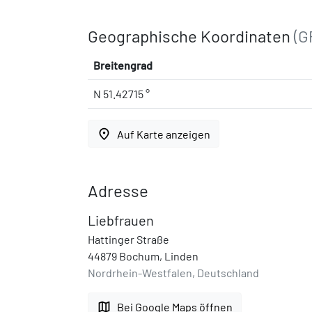
Geographische Koordinaten
(G
Breitengrad
N 51.42715 °
place
Auf Karte anzeigen
Adresse
Liebfrauen
Hattinger Straße
44879 Bochum, Linden
Nordrhein-Westfalen, Deutschland
map
Bei Google Maps öffnen