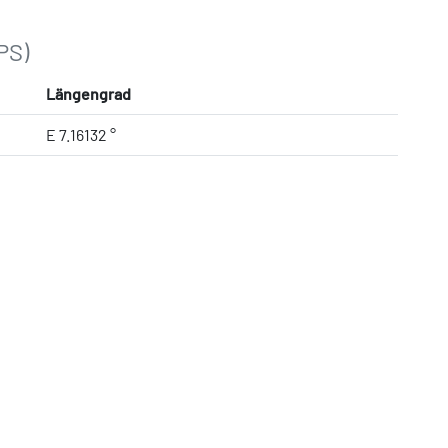
PS)
Längengrad
E 7.16132 °