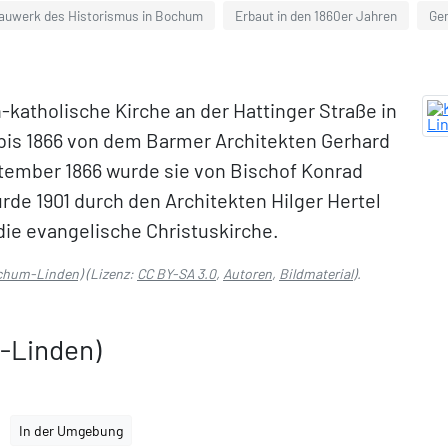
auwerk des Historismus in Bochum
Erbaut in den 1860er Jahren
Ge
-katholische Kirche an der Hattinger Straße in
bis 1866 von dem Barmer Architekten Gerhard
ptember 1866 wurde sie von Bischof Konrad
rde 1901 durch den Architekten Hilger Hertel
 die evangelische Christuskirche.
ochum-Linden)
(Lizenz:
CC BY-SA 3.0
,
Autoren
,
Bildmaterial
).
-Linden)
In der Umgebung