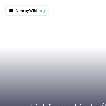
NearbyWiki
.org
menu