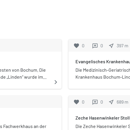
favorite
0
0
near_me
397
m
reviews
Evangelisches Krankenha
westen von Bochum. Die
Die Medizinisch-Geriatrisc
de „Linden“ wurde im
Krankenhaus Bochum-Linden
navigate_next
meinde Linden-
Bochum-Linden ist ein eh
r zusammen nach
heutiges Fachkrankenhaus
Versorgung von Senioren. 
favorite
0
0
near_me
689
m
reviews
Anstalt Bochum und somit 
Zeche Hasenwinkeler Stol
es Fachwerkhaus an der
Die Zeche Hasenwinkeler S