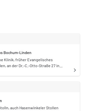
us Bochum-Linden
he Klinik, früher Evangelisches
, an der Dr.-C.-Otto-Straße 27 in
navigate_next
emaliges Allgemeinkrankenhaus und
 mit Schwerpunkt auf die medizinische
Das Haus zählt zur Augusta-Kranken-
zur Evangelischen Stiftung Augusta.
ln
tolln, auch Hasenwinkeler Stollen