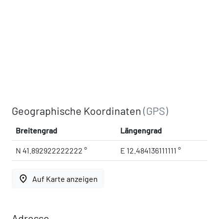
Geographische Koordinaten
(GPS)
Breitengrad
Längengrad
N 41.892922222222 °
E 12.484136111111 °
place
Auf Karte anzeigen
Adresse