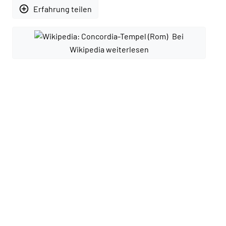
add_circle_outline
Erfahrung teilen
Bei
Wikipedia weiterlesen