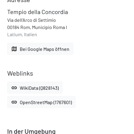
Tempio della Concordia
Via dell'Arco di Settimio
00184 Rom, Municipio Roma I
Latium, Italien
map
Bei Google Maps öffnen
Weblinks
link
WikiData (Q828143)
link
OpenStreetMap (1767601)
In der Umgebung