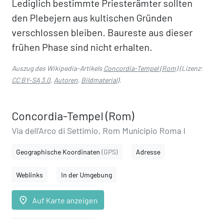
Lediglich bestimmte Priesterämter sollten
den Plebejern aus kultischen Gründen
verschlossen bleiben. Baureste aus dieser
frühen Phase sind nicht erhalten.
Auszug des Wikipedia-Artikels
Concordia-Tempel (Rom)
(Lizenz:
CC BY-SA 3.0
,
Autoren
,
Bildmaterial
).
Concordia-Tempel (Rom)
Via dell'Arco di Settimio, Rom Municipio Roma I
Geographische Koordinaten
(GPS)
Adresse
Weblinks
In der Umgebung
place
Auf Karte anzeigen