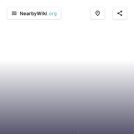
NearbyWiki
.org
menu
place
share