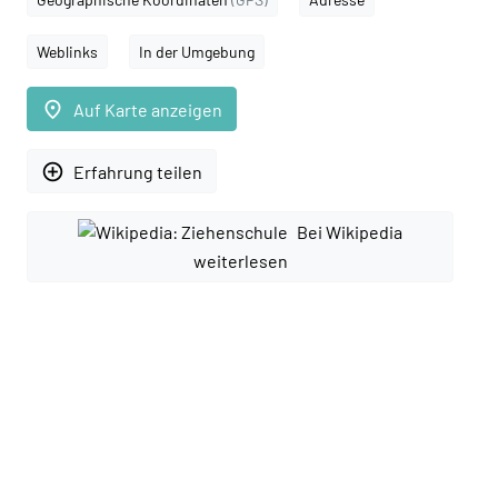
Weblinks
In der Umgebung
place
Auf Karte anzeigen
add_circle_outline
Erfahrung teilen
Bei Wikipedia
weiterlesen