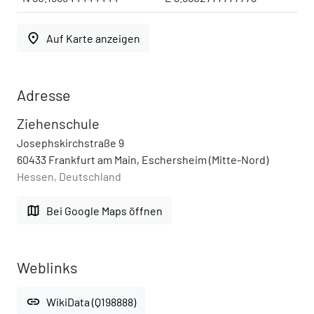
place
Auf Karte anzeigen
Adresse
Ziehenschule
Josephskirchstraße 9
60433 Frankfurt am Main, Eschersheim (Mitte-Nord)
Hessen, Deutschland
map
Bei Google Maps öffnen
Weblinks
link
WikiData (Q198888)