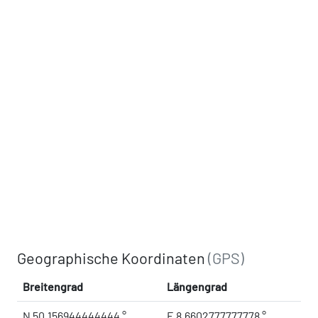
Geographische Koordinaten
(GPS)
Breitengrad
Längengrad
N 50.156944444444 °
E 8.6602777777778 °