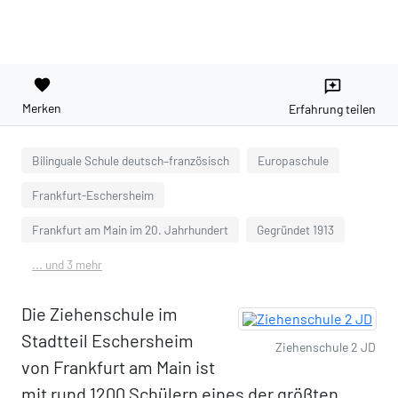
favorite
reviews
Merken
Erfahrung teilen
Bilinguale Schule deutsch–französisch
Europaschule
Frankfurt-Eschersheim
Frankfurt am Main im 20. Jahrhundert
Gegründet 1913
... und 3 mehr
Die Ziehenschule im
Stadtteil Eschersheim
Ziehenschule 2 JD
von Frankfurt am Main ist
mit rund 1200 Schülern eines der größten