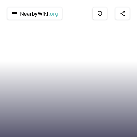
NearbyWiki
.org
menu
place
share