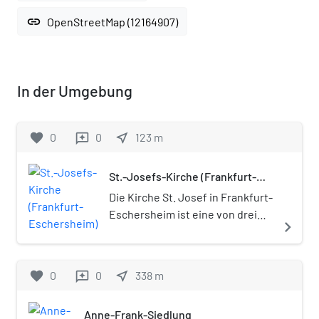
link
OpenStreetMap (12164907)
In der Umgebung
favorite
0
0
near_me
123
m
reviews
St.-Josefs-Kirche (Frankfurt-
Eschersheim)
Die Kirche St. Josef in Frankfurt-
Eschersheim ist eine von drei
navigate_next
römisch-katholischen
Kirchengebäuden in Frankfurt
am Main, die dem Namenspatron
favorite
0
0
near_me
338
m
reviews
Josef von Nazaret geweiht sind.
Sie ist die Pfarrkirche der
Anne-Frank-Siedlung
katholischen Pfarrei St.