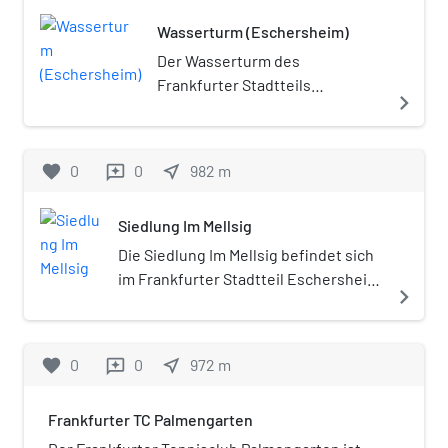
Wasserturm (Eschersheim)
Der Wasserturm des
Frankfurter Stadtteils
navigate_next
Eschersheim ist ein
Wasserturm in Frankfurt-
Eschersheim, Am Lindenbaum.
favorite
0
0
near_me
982
m
reviews
Er steht unter Denkmalschutz.
Siedlung Im Mellsig
Die Siedlung Im Mellsig befindet sich
im Frankfurter Stadtteil Eschersheim
navigate_next
und liegt nördlich des historischen
Ortskerns, westlich der Main-Weser-
Bahn und südlich der
favorite
0
0
near_me
972
m
reviews
Bundesautobahn 661. Der Name Im
Mellsig ist eine Flurbezeichnung.
Frankfurter TC Palmengarten