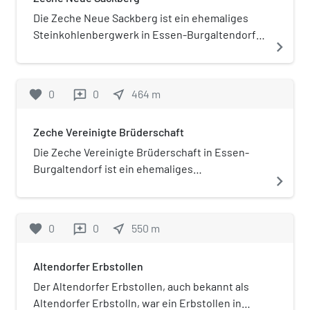
Fettkohlenschichten.
Die Zeche Neue Sackberg ist ein ehemaliges
Steinkohlenbergwerk in Essen-Burgaltendorf.
navigate_next
Das Bergwerk war auch unter dem Namen
Zeche Neuer Sacksieper Berg bekannt. Die
Stollen und Schächte des Bergwerks befanden
favorite
0
0
near_me
464
m
reviews
sich gemäß der Niemeyerschen Karte östlich
der Dumberger Straße in Höhe Haverkamp.
Zeche Vereinigte Brüderschaft
Die Zeche Vereinigte Brüderschaft in Essen-
Burgaltendorf ist ein ehemaliges
navigate_next
Steinkohlenbergwerk. Das Bergwerk war auch
unter dem Namen Zeche Vereinigte
Bruderschaft bekannt. Das Bergwerk wurde
favorite
0
0
near_me
550
m
reviews
während seiner Betriebszeit mehrmals
stillgelegt und wieder in Betrieb genommen.
Altendorfer Erbstollen
Der Altendorfer Erbstollen, auch bekannt als
Altendorfer Erbstolln, war ein Erbstollen in