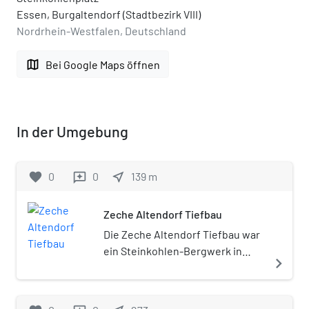
Essen, Burgaltendorf (Stadtbezirk VIII)
Nordrhein-Westfalen, Deutschland
map
Bei Google Maps öffnen
In der Umgebung
favorite
0
0
near_me
139
m
reviews
Zeche Altendorf Tiefbau
Die Zeche Altendorf Tiefbau war
ein Steinkohlen-Bergwerk in
navigate_next
Essen.