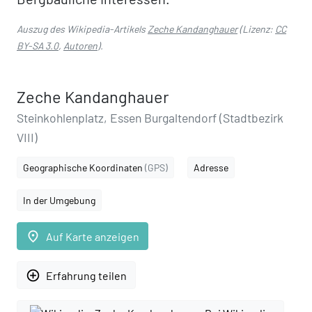
Auszug des Wikipedia-Artikels
Zeche Kandanghauer
(Lizenz:
CC
BY-SA 3.0
,
Autoren
).
Zeche Kandanghauer
Steinkohlenplatz, Essen Burgaltendorf (Stadtbezirk
VIII)
Geographische Koordinaten
(GPS)
Adresse
In der Umgebung
place
Auf Karte anzeigen
add_circle_outline
Erfahrung teilen