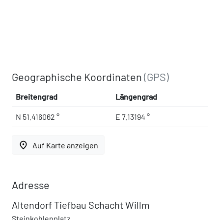
Geographische Koordinaten
(GPS)
Breitengrad
Längengrad
N 51.416062 °
E 7.13194 °
place
Auf Karte anzeigen
Adresse
Altendorf Tiefbau Schacht Willm
Steinkohlenplatz