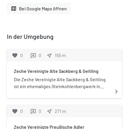
map
Bei Google Maps öffnen
In der Umgebung
favorite
0
0
near_me
155
m
reviews
Zeche Vereinigte Alte Sackberg & Geitling
Die Zeche Vereinigte Alte Sackberg & Geitling
ist ein ehemaliges Steinkohlenbergwerk in
navigate_next
Essen-Burgaltendorf. Die Zeche war
ursprünglich auch unter dem Namen Zeche
Vereinigte Altesackberg & Geitling bekannt.
favorite
0
0
near_me
271
m
reviews
Zeche Vereinigte Preußische Adler