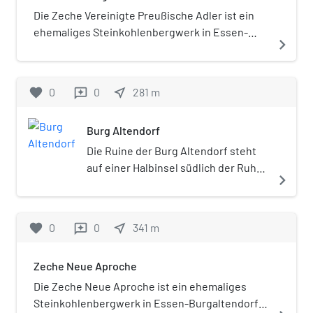
Die Zeche Vereinigte Preußische Adler ist ein
ehemaliges Steinkohlenbergwerk in Essen-
navigate_next
Byfang-Burgaltendorf. Das Bergwerk war aus
einer Konsolidation von zuvor eigenständigen
Bergwerken entstanden.
favorite
0
0
near_me
281
m
reviews
Burg Altendorf
Die Ruine der Burg Altendorf steht
auf einer Halbinsel südlich der Ruhr
navigate_next
im Essener Stadtteil Burgaltendorf
auf einer Höhe von 100 Meter über
NN. Sie ist eine Wasserburg mit
favorite
0
0
near_me
341
m
reviews
heute versandetem Wassergraben
und verfügt über den größten
Zeche Neue Aproche
erhaltenen Wohnturm – auch Donjon
genannt – zwischen Rhein und
Die Zeche Neue Aproche ist ein ehemaliges
Weser. In der zweiten Hälfte des 12.
Steinkohlenbergwerk in Essen-Burgaltendorf.