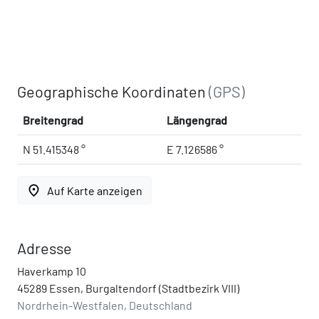
Geographische Koordinaten
(GPS)
Breitengrad
Längengrad
N 51.415348 °
E 7.126586 °
place
Auf Karte anzeigen
Adresse
Haverkamp 10
45289 Essen, Burgaltendorf (Stadtbezirk VIII)
Nordrhein-Westfalen, Deutschland