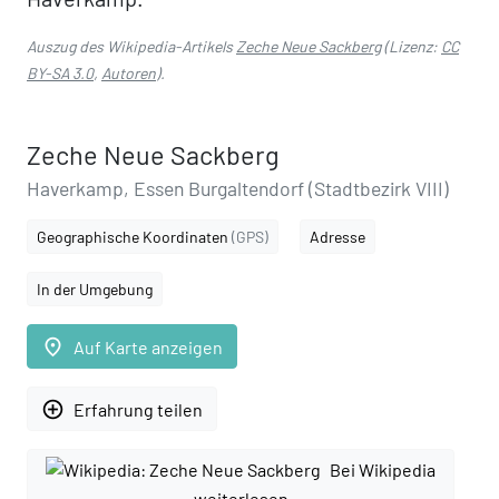
Auszug des Wikipedia-Artikels
Zeche Neue Sackberg
(Lizenz:
CC
BY-SA 3.0
,
Autoren
).
Zeche Neue Sackberg
Haverkamp, Essen Burgaltendorf (Stadtbezirk VIII)
Geographische Koordinaten
(GPS)
Adresse
In der Umgebung
place
Auf Karte anzeigen
add_circle_outline
Erfahrung teilen
Bei Wikipedia
weiterlesen