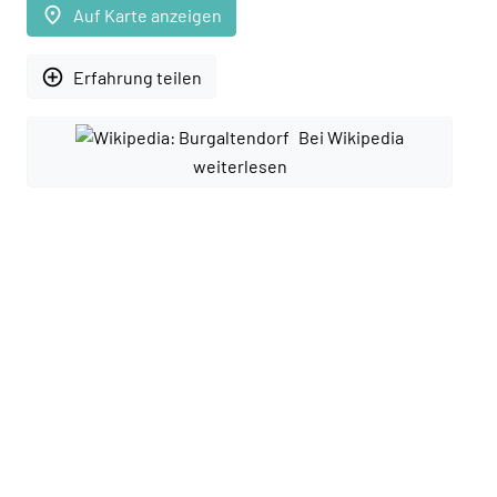
place
Auf Karte anzeigen
add_circle_outline
Erfahrung teilen
Bei Wikipedia
weiterlesen