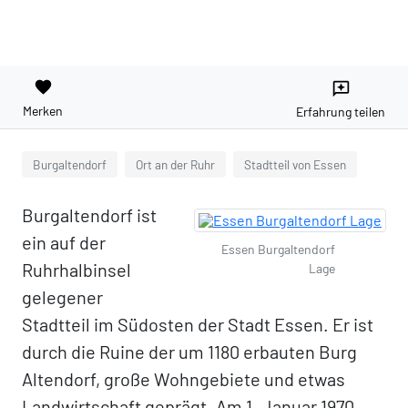
favorite
reviews
Merken
Erfahrung teilen
Burgaltendorf
Ort an der Ruhr
Stadtteil von Essen
Burgaltendorf ist
ein auf der
Essen Burgaltendorf
Ruhrhalbinsel
Lage
gelegener
Stadtteil im Südosten der Stadt Essen. Er ist
durch die Ruine der um 1180 erbauten Burg
Altendorf, große Wohngebiete und etwas
Landwirtschaft geprägt. Am 1. Januar 1970