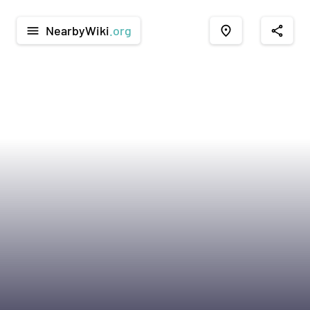
NearbyWiki
.org
menu
place
share