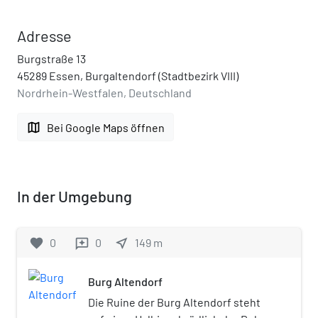
Adresse
Burgstraße 13
45289 Essen, Burgaltendorf (Stadtbezirk VIII)
Nordrhein-Westfalen, Deutschland
map
Bei Google Maps öffnen
In der Umgebung
favorite
0
0
near_me
149
m
reviews
Burg Altendorf
Die Ruine der Burg Altendorf steht