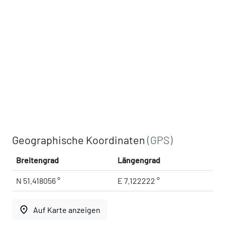
Geographische Koordinaten
(GPS)
Breitengrad
Längengrad
N 51.418056 °
E 7.122222 °
place
Auf Karte anzeigen