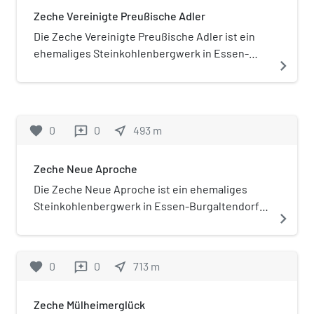
näheren Angaben.
Zeche Vereinigte Preußische Adler
Die Zeche Vereinigte Preußische Adler ist ein
ehemaliges Steinkohlenbergwerk in Essen-
navigate_next
Byfang-Burgaltendorf. Das Bergwerk war aus
einer Konsolidation von zuvor eigenständigen
Bergwerken entstanden.
favorite
0
0
near_me
493
m
reviews
Zeche Neue Aproche
Die Zeche Neue Aproche ist ein ehemaliges
Steinkohlenbergwerk in Essen-Burgaltendorf.
navigate_next
Die Zeche war auch unter den Namen Zeche
Neue Approche und Zeche Neue Aprosche
bekannt.
favorite
0
0
near_me
713
m
reviews
Zeche Mülheimerglück