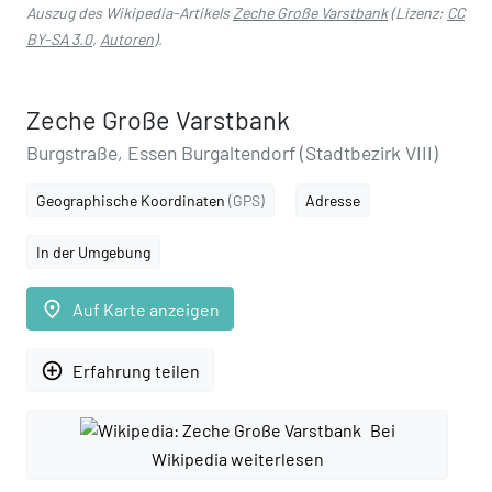
Auszug des Wikipedia-Artikels
Zeche Große Varstbank
(Lizenz:
CC
BY-SA 3.0
,
Autoren
).
Zeche Große Varstbank
Burgstraße, Essen Burgaltendorf (Stadtbezirk VIII)
Geographische Koordinaten
(GPS)
Adresse
In der Umgebung
place
Auf Karte anzeigen
add_circle_outline
Erfahrung teilen
Bei
Wikipedia weiterlesen