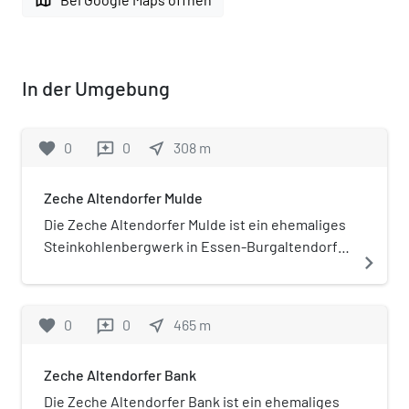
In der Umgebung
favorite
0
0
near_me
308
m
reviews
Zeche Altendorfer Mulde
Die Zeche Altendorfer Mulde ist ein ehemaliges
Steinkohlenbergwerk in Essen-Burgaltendorf.
navigate_next
Das Bergwerk ist bereits vor dem Jahr 1831
entstanden und war zuerst als Stollenzeche in
Betrieb, später wurde die Steinkohle mittels
favorite
0
0
near_me
465
m
reviews
Schacht abgebaut.
Zeche Altendorfer Bank
Die Zeche Altendorfer Bank ist ein ehemaliges