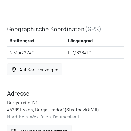
Geographische Koordinaten
(GPS)
Breitengrad
Längengrad
N 51.42274 °
E 7.132641 °
place
Auf Karte anzeigen
Adresse
Burgstraße 121
45289 Essen, Burgaltendorf (Stadtbezirk VIII)
Nordrhein-Westfalen, Deutschland
map
Bei Google Maps öffnen