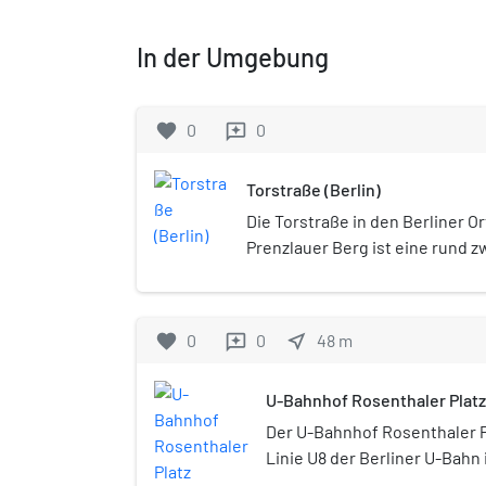
In der Umgebung
favorite
0
0
reviews
Torstraße (Berlin)
Die Torstraße in den Berliner Or
Prenzlauer Berg ist eine rund z
Hauptverkehrsstraße, die die M
der Hannoverschen Straße im W
sich aus einem Weg vor der ehe
favorite
0
0
near_me
48
m
reviews
Akzisemauer entwickelt. Die Str
West-Richtung zwischen Prenzla
U-Bahnhof Rosenthaler Platz
Liebknecht-Straße/Prenzlauer 
Oranienburger Tor (Chausseest
Der U-Bahnhof Rosenthaler Pl
An ihr liegen zahlreiche Baude
Linie U8 der Berliner U-Bahn 
gleichnamigen Bezirks unt