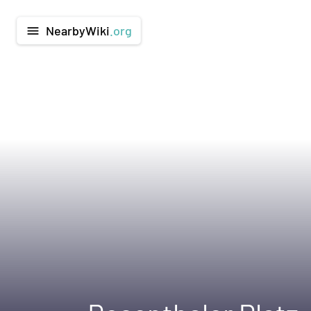
NearbyWiki
.org
menu