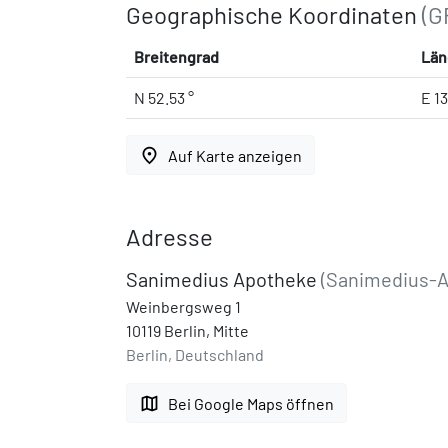
Geographische Koordinaten
(G
Breitengrad
Län
N 52.53 °
E 1
place
Auf Karte anzeigen
Adresse
Sanimedius Apotheke
(Sanimedius-A
Weinbergsweg 1
10119 Berlin, Mitte
Berlin, Deutschland
map
Bei Google Maps öffnen