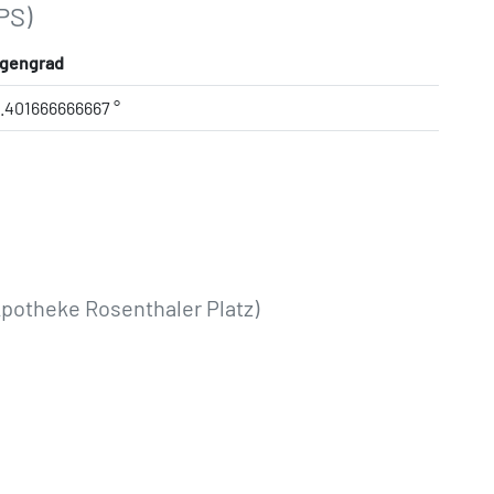
PS)
gengrad
3.401666666667 °
potheke Rosenthaler Platz)