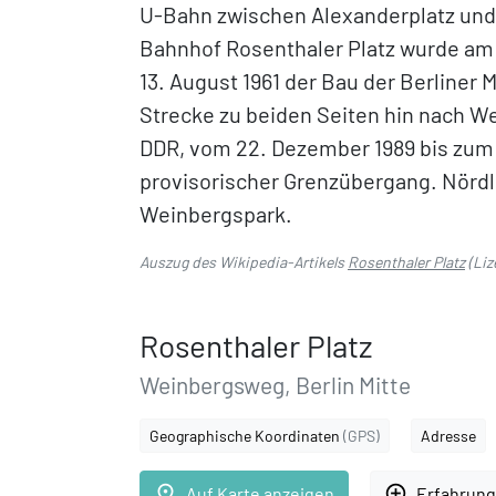
U-Bahn zwischen Alexanderplatz und 
Bahnhof Rosenthaler Platz wurde am 18
13. August 1961 der Bau der Berliner
Strecke zu beiden Seiten hin nach We
DDR, vom 22. Dezember 1989 bis zum 
provisorischer Grenzübergang. Nördli
Weinbergspark.
Auszug des Wikipedia-Artikels
Rosenthaler Platz
(Liz
Rosenthaler Platz
Weinbergsweg, Berlin Mitte
Geographische Koordinaten
(GPS)
Adresse
place
add_circle_outline
Auf Karte anzeigen
Erfahrung