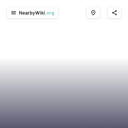
NearbyWiki
.org
menu
place
share