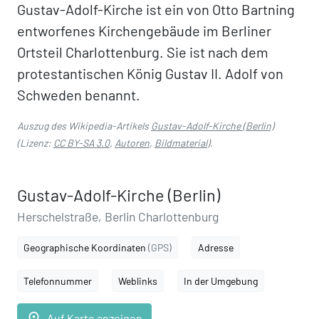
Gustav-Adolf-Kirche ist ein von Otto Bartning
entworfenes Kirchengebäude im Berliner
Ortsteil Charlottenburg. Sie ist nach dem
protestantischen König Gustav II. Adolf von
Schweden benannt.
Auszug des Wikipedia-Artikels
Gustav-Adolf-Kirche (Berlin)
(Lizenz:
CC BY-SA 3.0
,
Autoren
,
Bildmaterial
).
Gustav-Adolf-Kirche (Berlin)
Herschelstraße, Berlin Charlottenburg
Geographische Koordinaten
(GPS)
Adresse
Telefonnummer
Weblinks
In der Umgebung
place
Auf Karte anzeigen