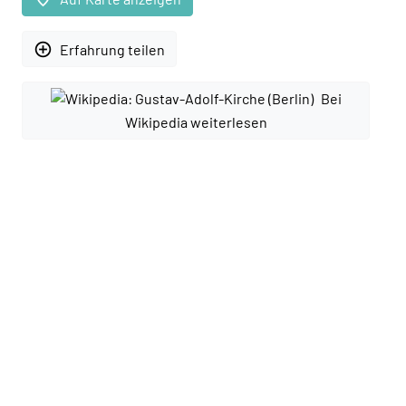
add_circle_outline
Erfahrung teilen
Bei
Wikipedia weiterlesen