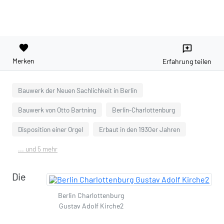
favorite
reviews
Merken
Erfahrung teilen
Bauwerk der Neuen Sachlichkeit in Berlin
Bauwerk von Otto Bartning
Berlin-Charlottenburg
Disposition einer Orgel
Erbaut in den 1930er Jahren
... und 5 mehr
Die
Berlin Charlottenburg
Gustav Adolf Kirche2