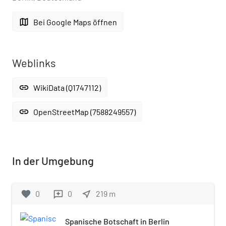
map
Bei Google Maps öffnen
Weblinks
link
WikiData (Q1747112)
link
OpenStreetMap (7588249557)
In der Umgebung
favorite
0
0
near_me
219
m
reviews
Spanische Botschaft in Berlin