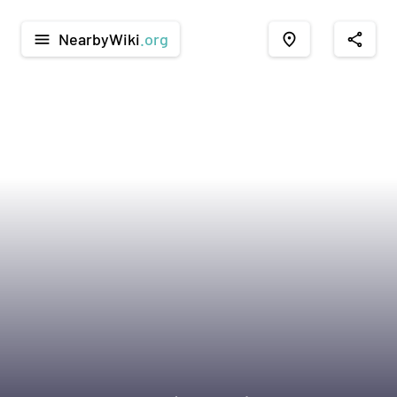
NearbyWiki
.org
menu
place
share