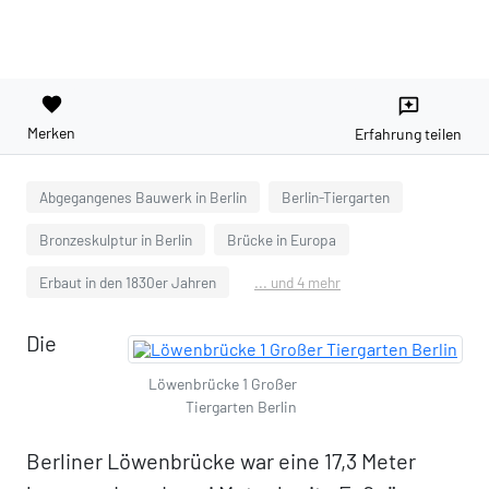
favorite
reviews
Merken
Erfahrung teilen
Abgegangenes Bauwerk in Berlin
Berlin-Tiergarten
Bronzeskulptur in Berlin
Brücke in Europa
Erbaut in den 1830er Jahren
... und 4 mehr
Die
Löwenbrücke 1 Großer
Tiergarten Berlin
Berliner Löwenbrücke war eine 17,3 Meter