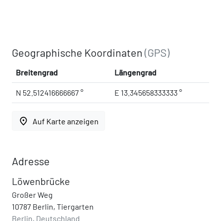
Geographische Koordinaten
(GPS)
Breitengrad
Längengrad
N 52.512416666667 °
E 13.345658333333 °
place
Auf Karte anzeigen
Adresse
Löwenbrücke
Großer Weg
10787 Berlin, Tiergarten
Berlin, Deutschland