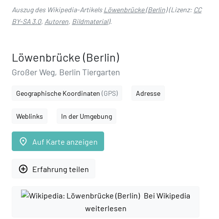
Auszug des Wikipedia-Artikels
Löwenbrücke (Berlin)
(Lizenz:
CC
BY-SA 3.0
,
Autoren
,
Bildmaterial
).
Löwenbrücke (Berlin)
Großer Weg, Berlin Tiergarten
Geographische Koordinaten
(GPS)
Adresse
Weblinks
In der Umgebung
place
Auf Karte anzeigen
add_circle_outline
Erfahrung teilen
Bei Wikipedia
weiterlesen