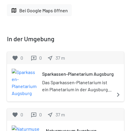
map
Bei Google Maps öffnen
In der Umgebung
favorite
0
0
near_me
37
m
reviews
Sparkassen-Planetarium Augsburg
Das Sparkassen-Planetarium ist
ein Planetarium in der Augsburger
navigate_next
Innenstadt, das von der
Stadtsparkasse 1985 ins Leben
gerufen wurde und 1989 seinen
favorite
0
0
near_me
37
m
reviews
Betrieb aufnahm.
Naturmuseum Augsburg