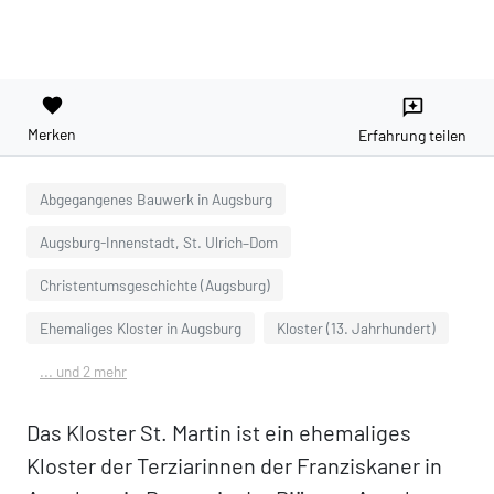
favorite
reviews
Merken
Erfahrung teilen
Abgegangenes Bauwerk in Augsburg
Augsburg-Innenstadt, St. Ulrich–Dom
Christentumsgeschichte (Augsburg)
Ehemaliges Kloster in Augsburg
Kloster (13. Jahrhundert)
... und 2 mehr
Das Kloster St. Martin ist ein ehemaliges
Kloster der Terziarinnen der Franziskaner in