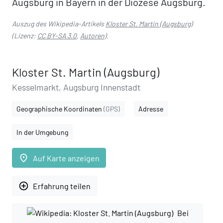
Augsburg in Bayern in der Diözese Augsburg.
Auszug des Wikipedia-Artikels
Kloster St. Martin (Augsburg)
(Lizenz:
CC BY-SA 3.0
,
Autoren
).
Kloster St. Martin (Augsburg)
Kesselmarkt, Augsburg Innenstadt
Geographische Koordinaten
(GPS)
Adresse
In der Umgebung
place
Auf Karte anzeigen
add_circle_outline
Erfahrung teilen
Bei