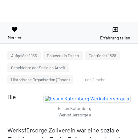
favorite
reviews
Merken
Erfahrung teilen
Aufgelöst 1965
Bauwerk in Essen
Gegründet 1828
Geschichte der Sozialen Arbeit
Historische Organisation (Essen)
... und 4 mehr
Die
Essen Katernberg
Werksfuersorge a
Werksfürsorge Zollverein war eine soziale