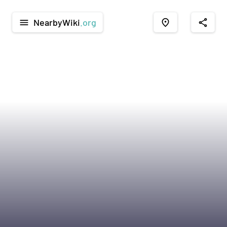
NearbyWiki
.org
menu
place
share