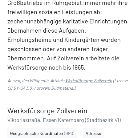
Großbetriebe im Ruhrgebiet immer mehr ihre
freiwilligen sozialen Leistungen ab;
zechenunabhängige karitative Einrichtungen
übernahmen diese Aufgaben.
Erholungsheime und Kindergärten wurden
geschlossen oder von anderen Träger
übernommen. Auf Zollverein arbeitete die
Werksfürsorge noch bis 1965.
Auszug des Wikipedia-Artikels
Werksfürsorge Zollverein
(Lizenz:
CC BY-SA 3.0
,
Autoren
,
Bildmaterial
).
Werksfürsorge Zollverein
Viktoriastraße, Essen Katernberg (Stadtbezirk VI)
Geographische Koordinaten
(GPS)
Adresse