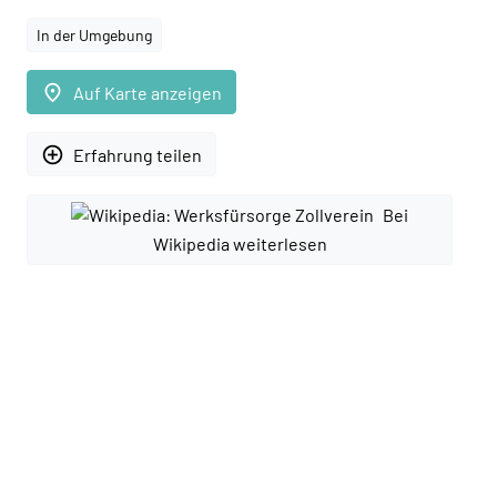
In der Umgebung
place
Auf Karte anzeigen
add_circle_outline
Erfahrung teilen
Bei
Wikipedia weiterlesen