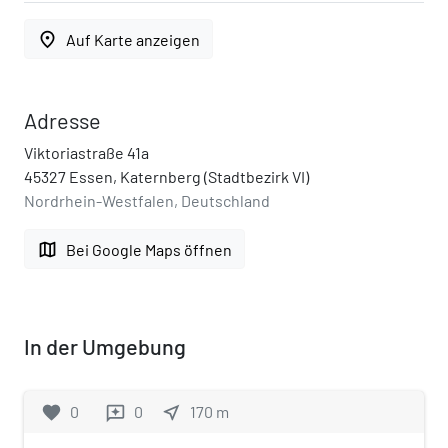
place
Auf Karte anzeigen
Adresse
Viktoriastraße 41a
45327 Essen, Katernberg (Stadtbezirk VI)
Nordrhein-Westfalen, Deutschland
map
Bei Google Maps öffnen
In der Umgebung
favorite
0
0
near_me
170
m
reviews