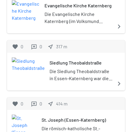
Evangelische Kirche Katernberg
Die Evangelische Kirche
Katernberg (im Volksmund
navigate_next
Bergmannsdom genannt) ist ein
Kirchengebäude im nördlichen
Essener Stadtteil Katernberg.
favorite
0
0
near_me
317
m
reviews
Die größte evangelische Kirche
in Essen steht unter
Siedlung Theobaldstraße
Denkmalschutz.
Die Siedlung Theobaldstraße
in Essen-Katernberg war die
navigate_next
letzte von den
Zechenbaumeistern
Zollvereins selbst gebaute
favorite
0
0
near_me
414
m
reviews
Arbeitersiedlung.
St. Joseph (Essen-Katernberg)
Die römisch-katholische St.-