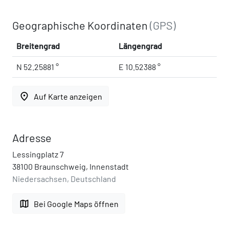
Geographische Koordinaten
(GPS)
Breitengrad
Längengrad
N 52.25881 °
E 10.52388 °
place
Auf Karte anzeigen
Adresse
Lessingplatz 7
38100 Braunschweig, Innenstadt
Niedersachsen, Deutschland
map
Bei Google Maps öffnen