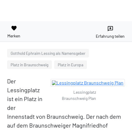
favorite
reviews
Merken
Erfahrung teilen
Gotthold Ephraim Lessing als Namensgeber
Platz in Braunschweig
Platz in Europa
Der
Lessingplatz
Lessingplatz
ist ein Platz in
Braunschweig Plan
der
Innenstadt von Braunschweig. Der nach dem
auf dem Braunschweiger Magnifriedhof