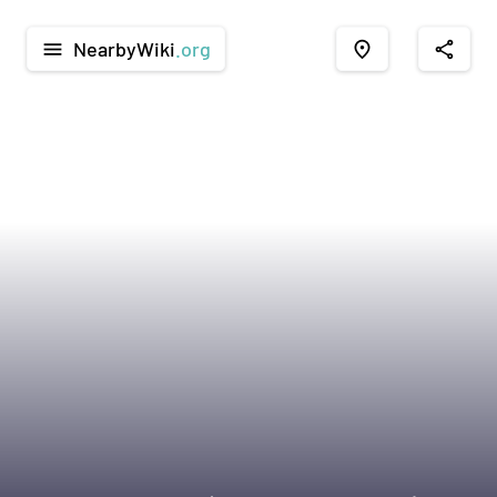
NearbyWiki
.org
menu
place
share