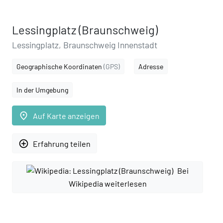
Lessingplatz (Braunschweig)
Lessingplatz, Braunschweig Innenstadt
Geographische Koordinaten
(GPS)
Adresse
In der Umgebung
place
Auf Karte anzeigen
add_circle_outline
Erfahrung teilen
Bei
Wikipedia weiterlesen