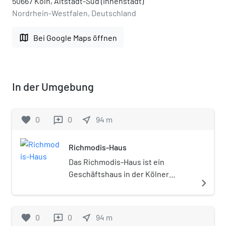
50667 Köln, Altstadt-Süd (Innenstadt)
Nordrhein-Westfalen, Deutschland
map
Bei Google Maps öffnen
In der Umgebung
favorite
0
0
near_me
94
m
reviews
Richmodis-Haus
Das Richmodis-Haus ist ein
Geschäftshaus in der Kölner
navigate_next
Altstadt-Nord, am Neumarkt 8-
10/Ecke Richmodstraße 2. Eine
Besonderheit dieses Hauses mit
favorite
0
0
near_me
94
m
reviews
einer Werksteinfassade ist der