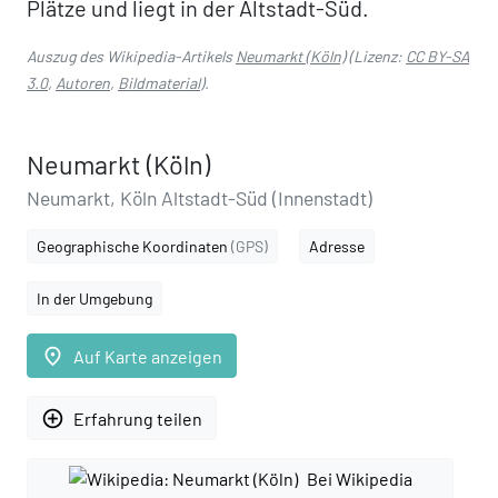
Plätze und liegt in der Altstadt-Süd.
Auszug des Wikipedia-Artikels
Neumarkt (Köln)
(Lizenz:
CC BY-SA
3.0
,
Autoren
,
Bildmaterial
).
Neumarkt (Köln)
Neumarkt, Köln Altstadt-Süd (Innenstadt)
Geographische Koordinaten
(GPS)
Adresse
In der Umgebung
place
Auf Karte anzeigen
add_circle_outline
Erfahrung teilen
Bei Wikipedia