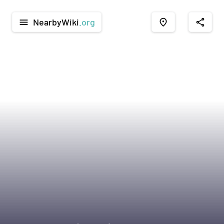
NearbyWiki
.org
menu
place
share