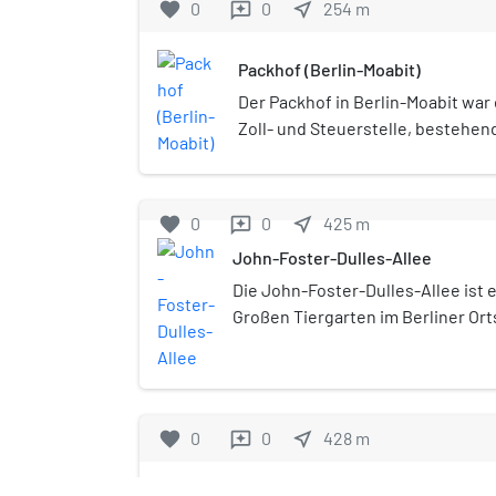
favorite
0
0
near_me
254
m
reviews
erinnert an die
Verfolgungs- u
Packhof (Berlin-Moabit)
Emanzipationsg
am 7. Septembe
Der Packhof in Berlin-Moabit war 
Schwulenverba
Zoll- und Steuerstelle, bestehend
(LSVD) eingewei
Steuerdirektion, Hauptsteueram
sechs verschied
und verschiedenen Nebengebäud
die Blüten solle
favorite
0
0
near_me
425
m
reviews
und Selbstbest
John-Foster-Dulles-Allee
Die vier Meter 
wurde von Kuns
Die John-Foster-Dulles-Allee ist 
Universität der
Großen Tiergarten im Berliner Orts
entworfen. Die I
verläuft vom Spreeweg und münde
Nähe des ehema
Scheidemannstraße in der Nähe 
weltweit ersten
Sie ist nach dem ehemaligen US-
Sexualforschung
Außenminister John Foster Dulle
favorite
0
0
near_me
428
m
reviews
Sexualwissensch
Magnus Hirschfe