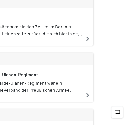
nstrumentalisiert. Nach dem Teileinsturz
em Wiederaufbau 1987 änderte sich die
tische Agenda, der deutsch-
che Schwerpunkt wird seitdem durch
raßenname In den Zelten im Berliner
ulturelles Programm im Haus der
 Leinenzelte zurück, die sich hier in der
navigate_next
er Welt (HKW) erweitert. Das Auswärtige
hunderts befanden. 1745 erhielten die
ichtigt das HKW als eine von fünf
ugiés Esaias Dortu und Martin
en und finanzierten
 Friedrich II. als Erste die
anisationen im Bereich der Auswärtigen
iesem Bereich des Tiergartens
tik. Das HKW erhält eine Regelförderung
bieten. Diese Erlaubnis war mit der
rtigen Amt und vom
e-Ulanen-Regiment
 dass die Lokale nur Zelte sein durften
ftragten für Kultur und Medien.
ebaut werden mussten. Erst nach 1786
Garde-Ulanen-Regiment war ein
erweile zahlreichen Wirte die allgemeine
rieverband der Preußischen Armee.
navigate_next
 Bauten zu errichten, die sie ganzjährig
ften. Seit Beginn des 19. Jahrhunderts
em Ort Ausflugslokale an. Die Straße
chat_bubble_outline
ichen Namen am 1. Dezember 1832 – mit
zwischen ebenfalls aufgehobenen