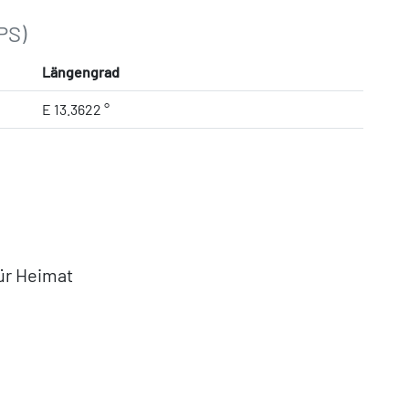
PS)
Längengrad
E 13.3622 °
ür Heimat