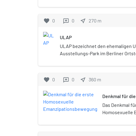
favorite
0
0
near_me
270
m
reviews
ULAP
ULAP bezeichnet den ehemaligen 
Ausstellungs-Park im Berliner Ortste
Mitte. Der Park lag in einem aus Inv
Alt-Moabit und dem heutigen Haup
Dreieck. Er wurde schon in den ers
favorite
0
0
near_me
360
m
reviews
Bestehens von der Stadtbahn durch
ursprüngliche Name Landesausstel
Denkmal für di
dem Start als Vergnügungspark ab 1
Emanzipations
Universum versehen.
Das Denkmal für
Homosexuelle 
befindet sich a
Ufer zwischen 
Moltkebrücke in