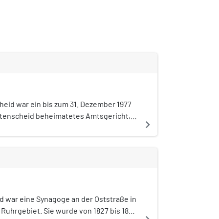
d
eid war ein bis zum 31. Dezember 1977
ttenscheid beheimatetes Amtsgericht,
navigate_next
m unterstellt war. Sein Bezirk gehört
Amtsgericht Bochum. Das Gebäude wurde
aligen Stadt Wattenscheid laut Vertrag
chtsgebäudes vom 22. August 1878
34 und 1935 erfolgte ein Anbau, im
 1892 gehörte das Amtsgericht
ichtsbezirk Essen, danach zum Bezirk
 war eine Synagoge an der Oststraße in
en Landgerichts Bochum.
Ruhrgebiet. Sie wurde von 1827 bis 1829