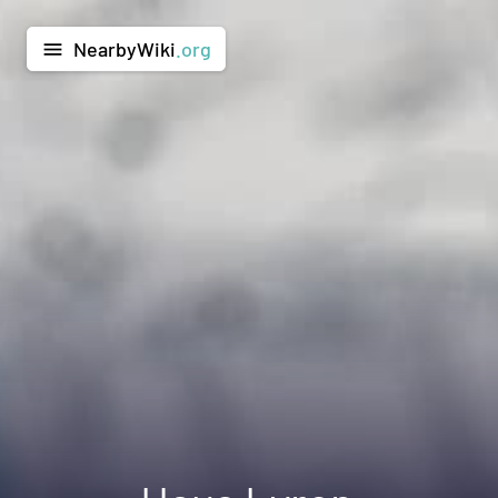
NearbyWiki
.org
menu