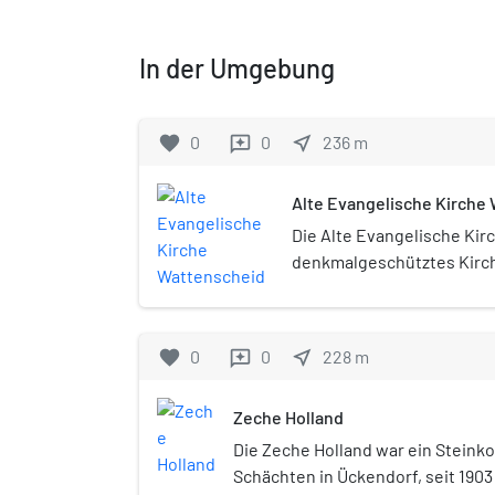
In der Umgebung
favorite
0
0
near_me
236
m
reviews
Alte Evangelische Kirche
Die Alte Evangelische Kirc
denkmalgeschütztes Kirc
Wattenscheid, einem Stad
Nordrhein-Westfalen.
favorite
0
0
near_me
228
m
reviews
Zeche Holland
Die Zeche Holland war ein Steink
Schächten in Ückendorf, seit 1903 