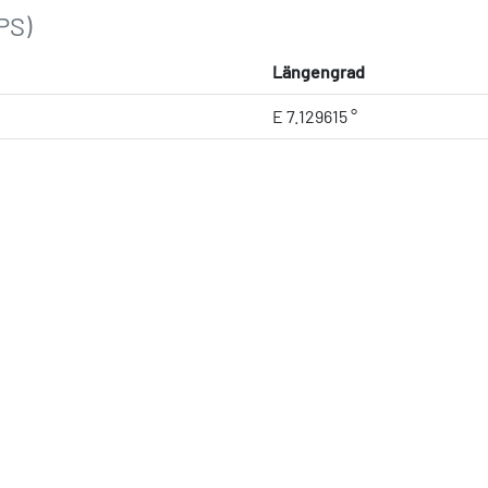
PS)
Längengrad
E 7.129615 °