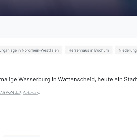
urganlage in Nordrhein-Westfalen
Herrenhaus in Bochum
Niederung
emalige Wasserburg in Wattenscheid, heute ein Stad
C BY-SA 3.0
,
Autoren
).