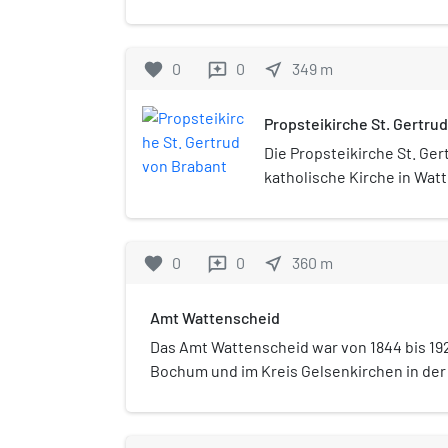
Gelsenkirchen, und in Wattenschei
Stadtbezirk von Bochum.
favorite
0
0
near_me
349
m
reviews
Propsteikirche St. Gertru
Die Propsteikirche St. Ger
katholische Kirche in Wat
Stadtbezirk von Bochum (
favorite
0
0
near_me
360
m
reviews
Amt Wattenscheid
Das Amt Wattenscheid war von 1844 bis 192
Bochum und im Kreis Gelsenkirchen in der
Westfalen.