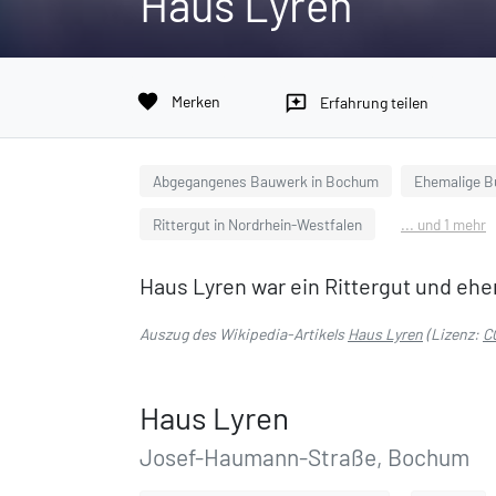
Haus Lyren
favorite
Merken
reviews
Erfahrung teilen
Abgegangenes Bauwerk in Bochum
Ehemalige B
Rittergut in Nordrhein-Westfalen
... und 1 mehr
Haus Lyren war ein Rittergut und eh
Auszug des Wikipedia-Artikels
Haus Lyren
(Lizenz:
C
Haus Lyren
Josef-Haumann-Straße, Bochum