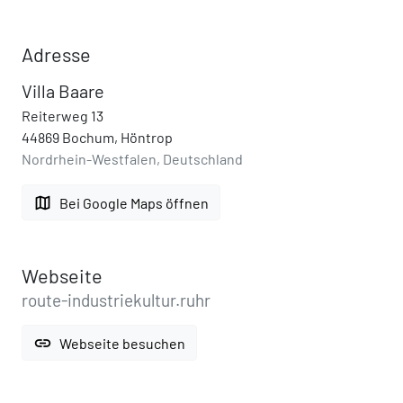
Adresse
Villa Baare
Reiterweg 13
44869 Bochum, Höntrop
Nordrhein-Westfalen, Deutschland
map
Bei Google Maps öffnen
Webseite
route-industriekultur.ruhr
link
Webseite besuchen