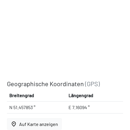
Geographische Koordinaten
(GPS)
Breitengrad
Längengrad
N 51.457853 °
E 7.16094 °
place
Auf Karte anzeigen