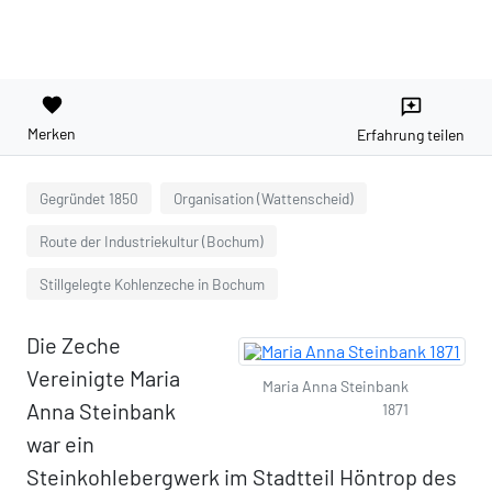
favorite
reviews
Merken
Erfahrung teilen
Gegründet 1850
Organisation (Wattenscheid)
Route der Industriekultur (Bochum)
Stillgelegte Kohlenzeche in Bochum
Die Zeche
Vereinigte Maria
Maria Anna Steinbank
Anna Steinbank
1871
war ein
Steinkohlebergwerk im Stadtteil Höntrop des