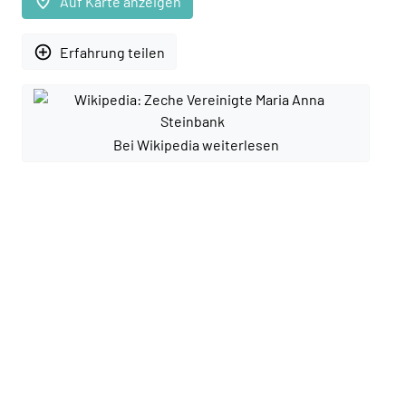
place
Auf Karte anzeigen
add_circle_outline
Erfahrung teilen
Bei Wikipedia weiterlesen