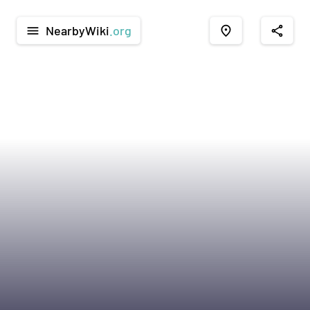
NearbyWiki
.org
menu
place
share