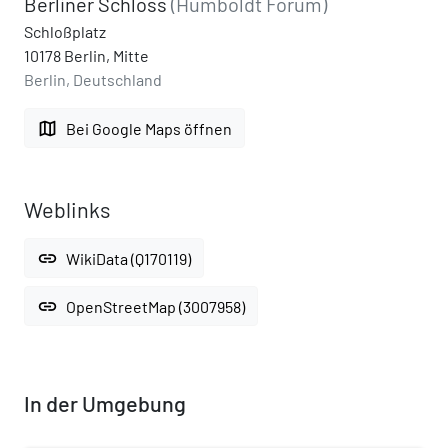
Berliner Schloss
(Humboldt Forum)
Schloßplatz
10178 Berlin, Mitte
Berlin, Deutschland
map
Bei Google Maps öffnen
Weblinks
link
WikiData (Q170119)
link
OpenStreetMap (3007958)
In der Umgebung