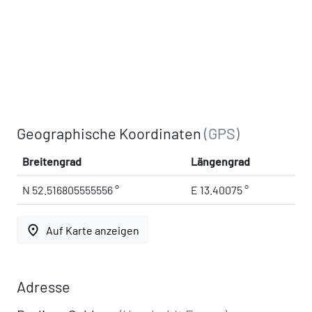
Geographische Koordinaten
(GPS)
Breitengrad
Längengrad
N 52.516805555556 °
E 13.40075 °
place
Auf Karte anzeigen
Adresse