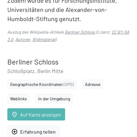
Zudem wurde es für Forschungsinstitute,
Universitäten und die Alexander-von-
Humboldt-Stiftung genutzt.
Auszug des Wikipedia-Artikels
Berliner Schloss
(Lizenz:
CC BY-SA
3.0
,
Autoren
,
Bildmaterial
).
Berliner Schloss
Schloßplatz, Berlin Mitte
Geographische Koordinaten
(GPS)
Adresse
Weblinks
In der Umgebung
place
Auf Karte anzeigen
add_circle_outline
Erfahrung teilen