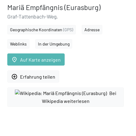
Mariä Empfängnis (Eurasburg)
Graf-Tattenbach-Weg,
Geographische Koordinaten
(GPS)
Adresse
Weblinks
In der Umgebung
place
Auf Karte anzeigen
add_circle_outline
Erfahrung teilen
Bei
Wikipedia weiterlesen