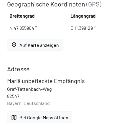
Geographische Koordinaten
(GPS)
Breitengrad
Längengrad
N 47.855904 °
E 11.399129 °
place
Auf Karte anzeigen
Adresse
Mariä unbefleckte Empfängnis
Graf-Tattenbach-Weg
82547
Bayern, Deutschland
map
Bei Google Maps öffnen