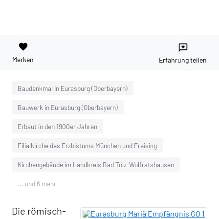
favorite
reviews
Merken
Erfahrung teilen
Baudenkmal in Eurasburg (Oberbayern)
Bauwerk in Eurasburg (Oberbayern)
Erbaut in den 1900er Jahren
Filialkirche des Erzbistums München und Freising
Kirchengebäude im Landkreis Bad Tölz-Wolfratshausen
... und 6 mehr
Die römisch-