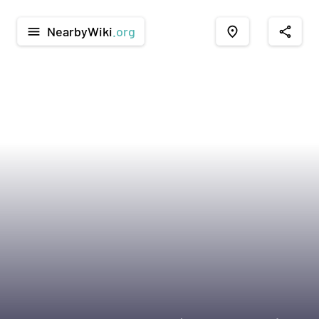
NearbyWiki
.org
menu
place
share