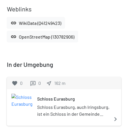
Weblinks
link
WikiData (Q41249423)
link
OpenStreetMap (130782906)
In der Umgebung
favorite
0
0
near_me
162
m
reviews
Schloss Eurasburg
Schloss Eurasburg, auch Iringsburg,
ist ein Schloss in der Gemeinde
navigate_next
Eurasburg in Oberbayern.