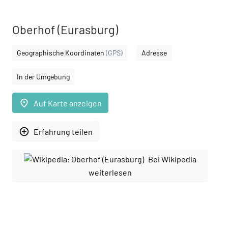
Oberhof (Eurasburg)
Geographische Koordinaten
(GPS)
Adresse
In der Umgebung
place
Auf Karte anzeigen
add_circle_outline
Erfahrung teilen
Bei Wikipedia
weiterlesen