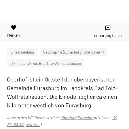
favorite
reviews
Merken
Erfahrung teilen
Einzelsiedlung
Geographie (Eurasburg, Oberbayern)
Ort im Landkreis Bad Tölz-Wolfratshausen
Oberhof ist ein Ortsteil der oberbayerischen
Gemeinde Eurasburg im Landkreis Bad Tölz-
Wolfratshausen. Die Einöde liegt circa einen
Kilometer westlich von Eurasburg.
Auszug des Wikipedia-Artikels
Oberhof (Eurasburg)
(Lizenz:
CC
BY-SA 3.0
,
Autoren
).