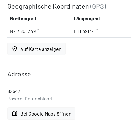
Geographische Koordinaten
(GPS)
Breitengrad
Längengrad
N 47.854349 °
E 11.39144 °
place
Auf Karte anzeigen
Adresse
82547
Bayern, Deutschland
map
Bei Google Maps öffnen