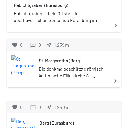
Habichtgraben (Eurasburg)
Habichtgraben ist ein Ortsteil der
oberbayerischen Gemeinde Eurasburg im
navigate_next
Landkreis Bad Tölz-Wolfratshausen. Die Einöde
liegt circa einen Kilometer südwestlich von
Eurasburg.
favorite
0
0
near_me
1.239
m
reviews
St. Margaretha (Berg)
Die denkmalgeschützte römisch-
katholische Filialkirche St.
navigate_next
Margaretha steht in Berg, einem
Gemeindeteil der Gemeinde
Eurasburg im oberbayerischen
Landkreis Bad Tölz-
favorite
0
0
near_me
1.240
m
reviews
Wolfratshausen. Das Bauwerk ist
beim Bayerischen Landesamt für
Berg (Eurasburg)
Denkmalpflege in der Liste der