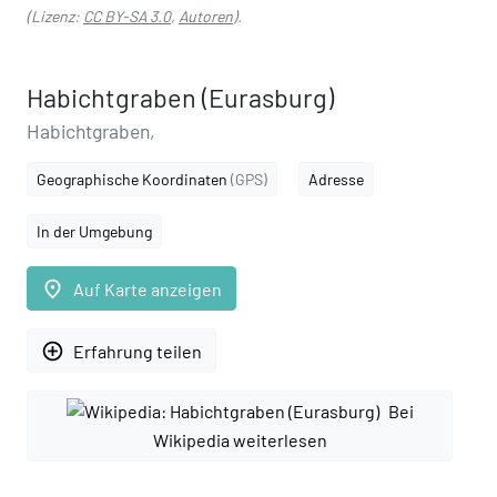
(Lizenz:
CC BY-SA 3.0
,
Autoren
).
Habichtgraben (Eurasburg)
Habichtgraben,
Geographische Koordinaten
(GPS)
Adresse
In der Umgebung
place
Auf Karte anzeigen
add_circle_outline
Erfahrung teilen
Bei
Wikipedia weiterlesen