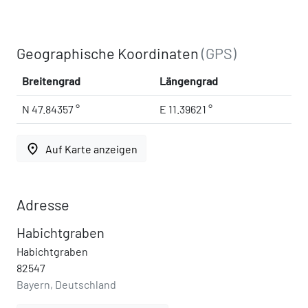
Geographische Koordinaten
(GPS)
Breitengrad
Längengrad
N 47.84357 °
E 11.39621 °
place
Auf Karte anzeigen
Adresse
Habichtgraben
Habichtgraben
82547
Bayern, Deutschland