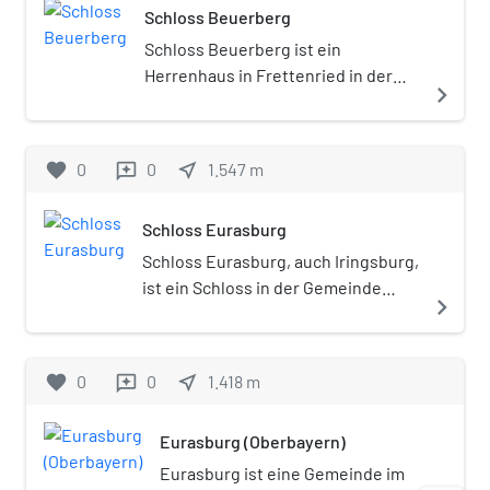
Schloss Beuerberg
Jahr beträgt ca. 0,5 GWh.
Schloss Beuerberg ist ein
Herrenhaus in Frettenried in der
navigate_next
Gemeinde Eurasburg (Oberbayern).
Die Anlage ist unter der
Aktennummer D-1-73-123-51 als
favorite
0
0
near_me
1.547
m
reviews
Baudenkmal verzeichnet.
Schloss Eurasburg
Schloss Eurasburg, auch Iringsburg,
ist ein Schloss in der Gemeinde
navigate_next
Eurasburg in Oberbayern.
favorite
0
0
near_me
1.418
m
reviews
Eurasburg (Oberbayern)
Eurasburg ist eine Gemeinde im