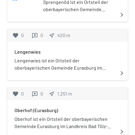
Sprengenöd ist ein Ortsteil der
oberbayerischen Gemeinde
navigate_next
Eurasburg im Landkreis Bad Tölz-
Wolfratshausen. Die Einöde liegt
circa einen Kilometer südwestlich
favorite
0
0
near_me
420
m
reviews
von Eurasburg.
Lengenwies
Lengenwies ist ein Ortsteil der
oberbayerischen Gemeinde Eurasburg im
navigate_next
Landkreis Bad Tölz-Wolfratshausen. Das Dorf
liegt circa einen Kilometer südlich von
Eurasburg und ist über die Staatsstraße 2370 zu
favorite
0
0
near_me
1.251
m
reviews
erreichen.
Oberhof (Eurasburg)
Oberhof ist ein Ortsteil der oberbayerischen
Gemeinde Eurasburg im Landkreis Bad Tölz-
navigate_next
Wolfratshausen. Die Einöde liegt circa einen