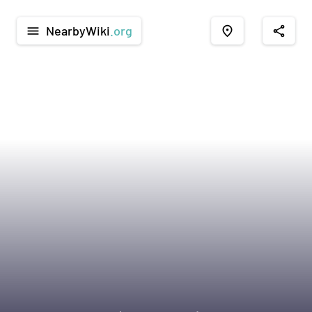
NearbyWiki
.org
menu
place
share