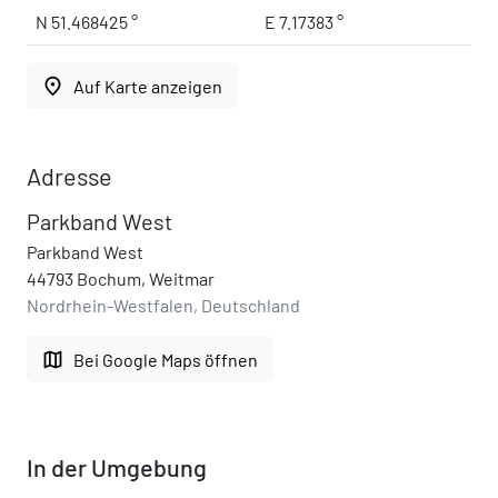
N 51.468425 °
E 7.17383 °
place
Auf Karte anzeigen
Adresse
Parkband West
Parkband West
44793 Bochum, Weitmar
Nordrhein-Westfalen, Deutschland
map
Bei Google Maps öffnen
In der Umgebung