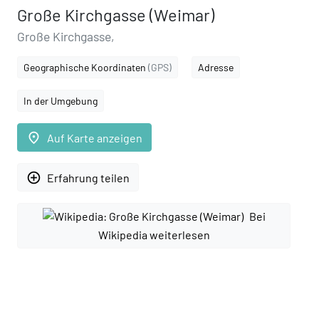
Große Kirchgasse (Weimar)
Große Kirchgasse,
Geographische Koordinaten
(GPS)
Adresse
In der Umgebung
place
Auf Karte anzeigen
add_circle_outline
Erfahrung teilen
Bei
Wikipedia weiterlesen