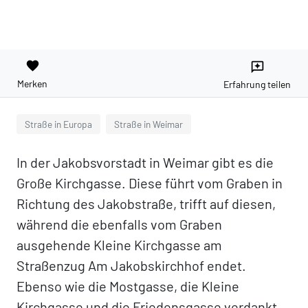
favorite
reviews
Merken
Erfahrung teilen
Straße in Europa
Straße in Weimar
In der Jakobsvorstadt in Weimar gibt es die
Große Kirchgasse. Diese führt vom Graben in
Richtung des Jakobstraße, trifft auf diesen,
während die ebenfalls vom Graben
ausgehende Kleine Kirchgasse am
Straßenzug Am Jakobskirchhof endet.
Ebenso wie die Mostgasse, die Kleine
Kirchgasse und die Friedensgasse verdankt