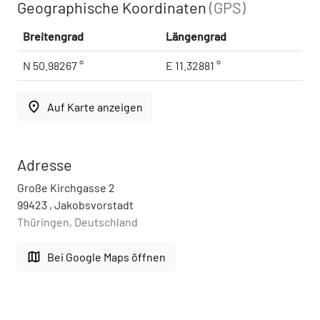
Geographische Koordinaten
(GPS)
Breitengrad
Längengrad
N 50.98267 °
E 11.32881 °
place
Auf Karte anzeigen
Adresse
Große Kirchgasse 2
99423 , Jakobsvorstadt
Thüringen, Deutschland
map
Bei Google Maps öffnen