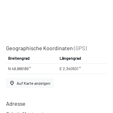
Geographische Koordinaten
(GPS)
Breitengrad
Längengrad
N 48.886189 °
E 2.340501 °
place
Auf Karte anzeigen
Adresse