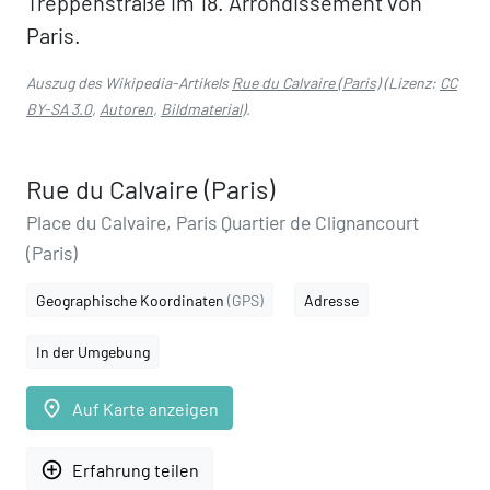
Treppenstraße im 18. Arrondissement von
Paris.
Auszug des Wikipedia-Artikels
Rue du Calvaire (Paris)
(Lizenz:
CC
BY-SA 3.0
,
Autoren
,
Bildmaterial
).
Rue du Calvaire (Paris)
Place du Calvaire, Paris Quartier de Clignancourt
(Paris)
Geographische Koordinaten
(GPS)
Adresse
In der Umgebung
place
Auf Karte anzeigen
add_circle_outline
Erfahrung teilen