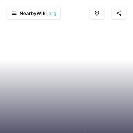
NearbyWiki
.org
menu
place
share