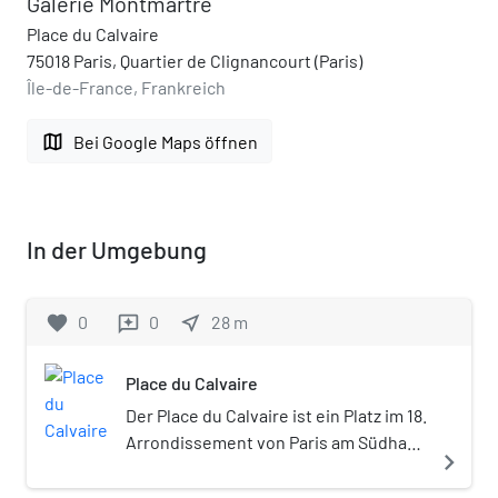
Galerie Montmartre
Place du Calvaire
75018 Paris, Quartier de Clignancourt (Paris)
Île-de-France, Frankreich
map
Bei Google Maps öffnen
In der Umgebung
favorite
0
0
near_me
28
m
reviews
Place du Calvaire
Der Place du Calvaire ist ein Platz im 18.
Arrondissement von Paris am Südhang
navigate_next
des Montmartre Hügels.