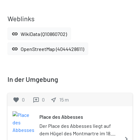
Weblinks
link
WikiData (Q10860702)
link
OpenStreetMap (4044428611)
In der Umgebung
favorite
0
0
near_me
15
m
reviews
Place des Abbesses
Der Place des Abbesses liegt auf
dem Hügel des Montmartre im 18.
navigate_next