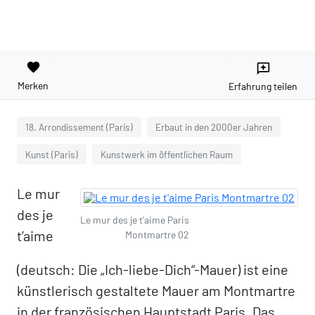
favorite
reviews
Merken
Erfahrung teilen
18. Arrondissement (Paris)
Erbaut in den 2000er Jahren
Kunst (Paris)
Kunstwerk im öffentlichen Raum
Le mur
des je
Le mur des je t'aime Paris
t’aime
Montmartre 02
(deutsch: Die „Ich-liebe-Dich“-Mauer) ist eine
künstlerisch gestaltete Mauer am Montmartre
in der französischen Hauptstadt Paris. Das