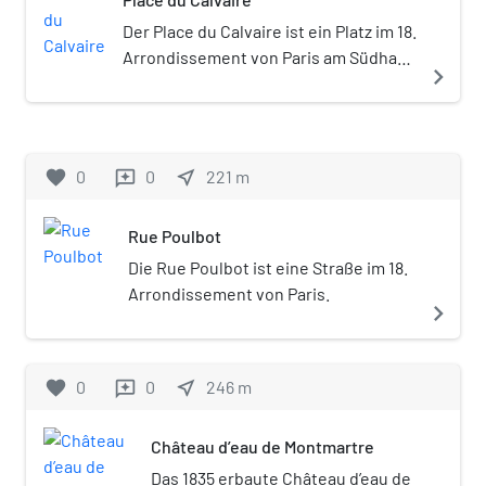
Der Place du Calvaire ist ein Platz im 18.
Arrondissement von Paris am Südhang
navigate_next
des Montmartre Hügels.
favorite
0
0
near_me
221
m
reviews
Rue Poulbot
Die Rue Poulbot ist eine Straße im 18.
Arrondissement von Paris.
navigate_next
favorite
0
0
near_me
246
m
reviews
Château d’eau de Montmartre
Das 1835 erbaute Château d’eau de