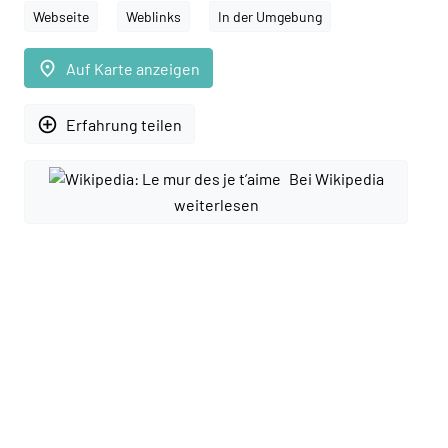
Webseite
Weblinks
In der Umgebung
place
Auf Karte anzeigen
add_circle_outline
Erfahrung teilen
Bei Wikipedia
weiterlesen