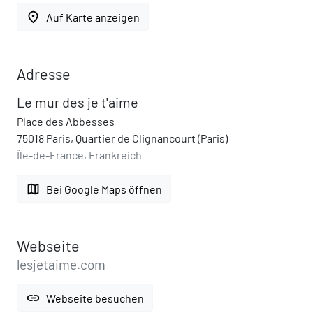
place
Auf Karte anzeigen
Adresse
Le mur des je t'aime
Place des Abbesses
75018 Paris, Quartier de Clignancourt (Paris)
Île-de-France, Frankreich
map
Bei Google Maps öffnen
Webseite
lesjetaime.com
link
Webseite besuchen