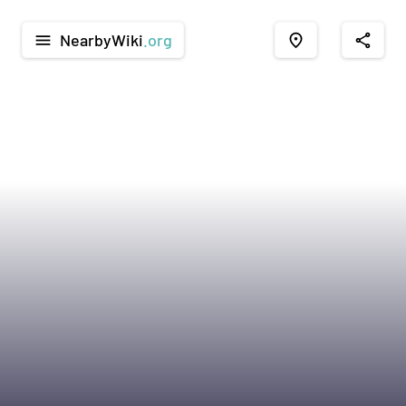
NearbyWiki
.org
menu
place
share