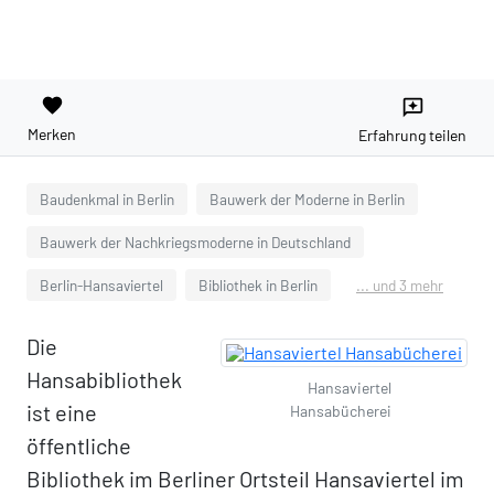
favorite
reviews
Merken
Erfahrung teilen
Baudenkmal in Berlin
Bauwerk der Moderne in Berlin
Bauwerk der Nachkriegsmoderne in Deutschland
Berlin-Hansaviertel
Bibliothek in Berlin
... und 3 mehr
Die
Hansabibliothek
Hansaviertel
ist eine
Hansabücherei
öffentliche
Bibliothek im Berliner Ortsteil Hansaviertel im