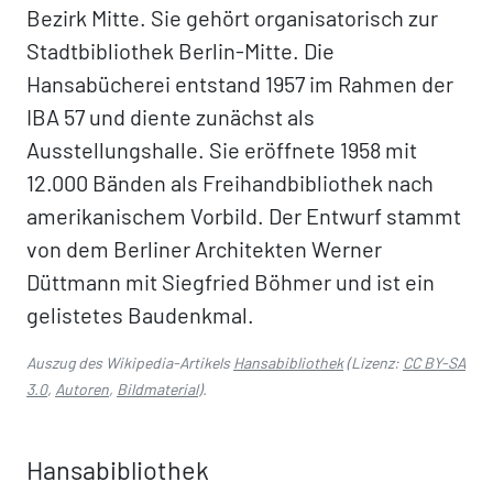
Bezirk Mitte. Sie gehört organisatorisch zur
Stadtbibliothek Berlin-Mitte. Die
Hansabücherei entstand 1957 im Rahmen der
IBA 57 und diente zunächst als
Ausstellungshalle. Sie eröffnete 1958 mit
12.000 Bänden als Freihandbibliothek nach
amerikanischem Vorbild. Der Entwurf stammt
von dem Berliner Architekten Werner
Düttmann mit Siegfried Böhmer und ist ein
gelistetes Baudenkmal.
Auszug des Wikipedia-Artikels
Hansabibliothek
(Lizenz:
CC BY-SA
3.0
,
Autoren
,
Bildmaterial
).
Hansabibliothek