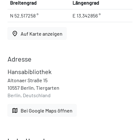
Breitengrad
Längengrad
N 52.517258 °
E 13.342856 °
place
Auf Karte anzeigen
Adresse
Hansabibliothek
Altonaer Straße 15
10557 Berlin, Tiergarten
Berlin, Deutschland
map
Bei Google Maps öffnen