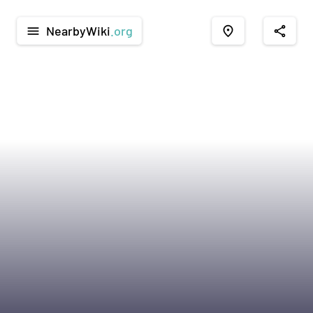
NearbyWiki
.org
menu
place
share