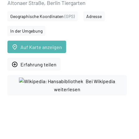
Altonaer Straße, Berlin Tiergarten
Geographische Koordinaten
(GPS)
Adresse
In der Umgebung
place
Auf Karte anzeigen
add_circle_outline
Erfahrung teilen
Bei Wikipedia
weiterlesen