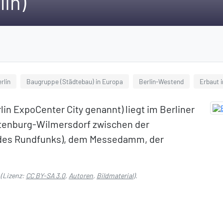
in)
rlin
Baugruppe (Städtebau) in Europa
Berlin-Westend
Erbaut 
in ExpoCenter City genannt) liegt im Berliner
ttenburg-Wilmersdorf zwischen der
des Rundfunks), dem Messedamm, der
(Lizenz:
CC BY-SA 3.0
,
Autoren
,
Bildmaterial
).