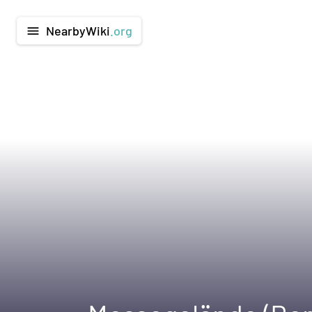
NearbyWiki
.org
menu