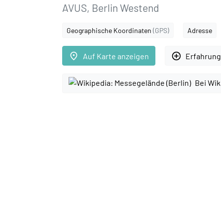
AVUS, Berlin Westend
Geographische Koordinaten
(GPS)
Adresse
place
add_circle_outline
Auf Karte anzeigen
Erfahrung
Bei Wik