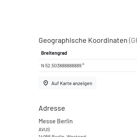
Geographische Koordinaten
(G
Breitengrad
N 52.503888888889 °
place
Auf Karte anzeigen
Adresse
Messe Berlin
AVUS
14055 Berlin, Westend