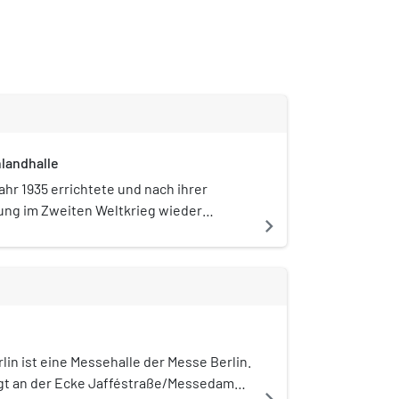
landhalle
ahr 1935 errichtete und nach ihrer
ung im Zweiten Weltkrieg wieder
navigate_next
ute Deutschlandhalle war ein
altungsort im Berliner Ortsteil Westend
irks Charlottenburg-Wilmersdorf, direkt
hnhof Messe Süd (Eichkamp) gelegen.
nem Beschluss des Berliner Senats
ie denkmalgeschützte Halle abgerissen.
 Sprengung der Hallendecke am 3.
lin ist eine Messehalle der Messe Berlin.
r 2011 begann die letzte Phase der
gt an der Ecke Jafféstraße/Messedamm
navigate_next