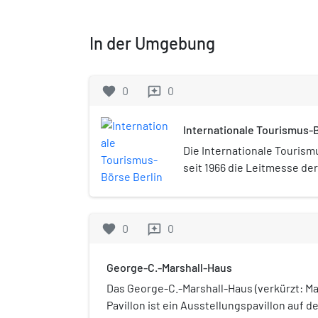
In der Umgebung
favorite
0
0
reviews
Internationale Tourismus-B
Die Internationale Tourismu
seit 1966 die Leitmesse de
Tourismusbranche. Länder,
Reiseveranstalter, Buchun
sowie viele andere Dienstle
favorite
0
0
reviews
Ländern präsentieren auf d
Sie findet jährlich im Mär
George-C.-Marshall-Haus
Berlin ExpoCenter City sta
Messe Berlin GmbH veransta
Das George-C.-Marshall-Haus (verkürzt: Ma
fand im März 2019 statt, Pa
Pavillon ist ein Ausstellungspavillon auf