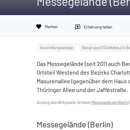
Messegelände (Berl
favorite
Merken
reviews
Erfahrung teilen
Ausstellungsanlage
Baugruppe (Städtebau) in Be
Das Messegelände (seit 2011 auch Berl
Ortsteil Westend des Bezirks Charlo
Masurenallee (gegenüber dem Haus 
Thüringer Allee und der Jafféstraße.
Auszug des Wikipedia-Artikels
Messegelände (Berlin)
Messegelände (Berlin)