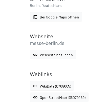
Berlin, Deutschland
map
Bei Google Maps öffnen
Webseite
messe-berlin.de
link
Webseite besuchen
Weblinks
link
WikiData (Q708065)
link
OpenStreetMap (136079469)