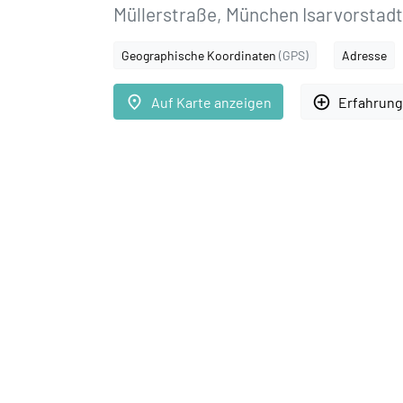
Müllerstraße, München Isarvorstadt
Geographische Koordinaten
(GPS)
Adresse
place
add_circle_outline
Auf Karte anzeigen
Erfahrung