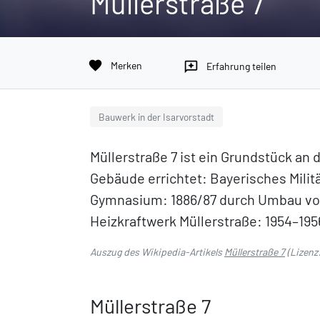
Müllerstraße 7
favorite
Merken
reviews
Erfahrung teilen
Bauwerk in der Isarvorstadt
Müllerstraße 7 ist ein Grundstück an
Gebäude errichtet: Bayerisches Militä
Gymnasium: 1886/87 durch Umbau von 
Heizkraftwerk Müllerstraße: 1954–19
Auszug des Wikipedia-Artikels
Müllerstraße 7
(Lizenz
Müllerstraße 7