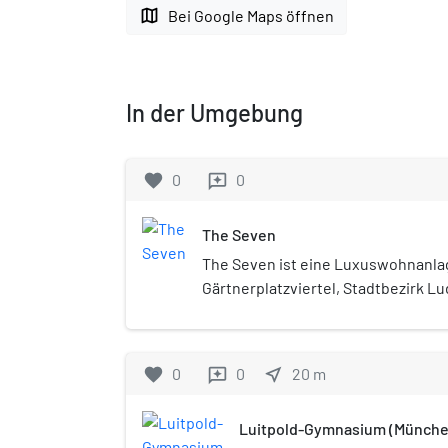
map
Bei Google Maps öffnen
In der Umgebung
favorite
0
0
reviews
The Seven
The Seven ist eine Luxuswohnanl
Gärtnerplatzviertel, Stadtbezirk L
Isarvorstadt. In einem ehemaligen
Heizkraftwerk entstanden Luxus
favorite
0
0
near_me
20
m
reviews
Luitpold-Gymnasium (München,