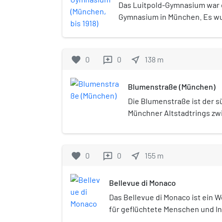
Das Luitpold-Gymnasium war 
Gymnasium in München. Es wu
befand sich in der Müllerstraße
1918 wurde es mit dem Neuen
Klenzestraße unter einer ge
favorite
0
0
near_me
138
m
reviews
zusammengeführt; Letzteres 
Gebäude, das 1944 zerstört wu
Blumenstraße (München)
wurde ein später stillgelegte
errichtet, das inzwischen zu
Die Blumenstraße ist der s
Seven umgebaut wurde.
Münchner Altstadtrings z
und Frauenstraße.
favorite
0
0
near_me
155
m
reviews
Bellevue di Monaco
Das Bellevue di Monaco ist ein 
für geflüchtete Menschen und Int
der Müllerstraße im Münchner G