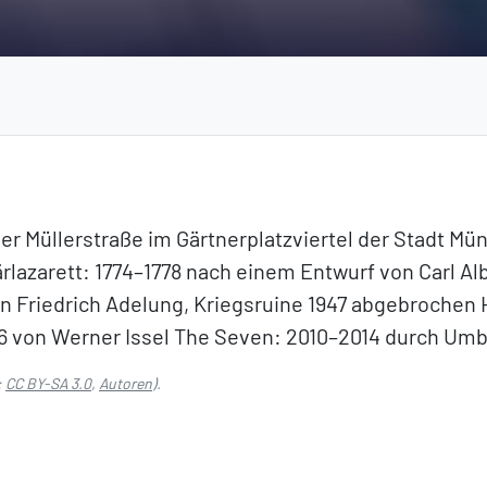
 der Müllerstraße im Gärtnerplatzviertel der Stadt M
rlazarett: 1774–1778 nach einem Entwurf von Carl Albe
Friedrich Adelung, Kriegsruine 1947 abgebrochen 
56 von Werner Issel The Seven: 2010–2014 durch Um
:
CC BY-SA 3.0
,
Autoren
).