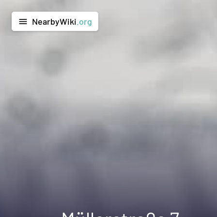
NearbyWiki
.org
menu