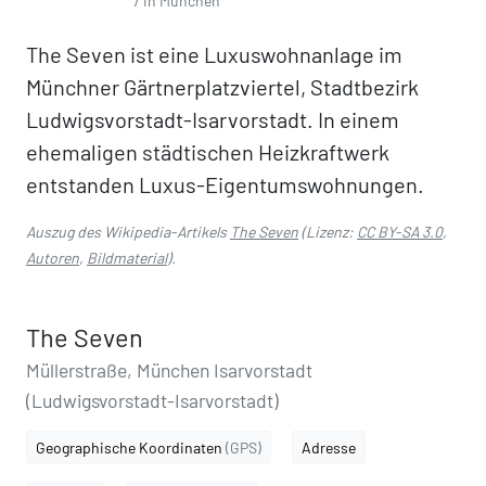
7 in München
The Seven ist eine Luxuswohnanlage im
Münchner Gärtnerplatzviertel, Stadtbezirk
Ludwigsvorstadt-Isarvorstadt. In einem
ehemaligen städtischen Heizkraftwerk
entstanden Luxus-Eigentumswohnungen.
Auszug des Wikipedia-Artikels
The Seven
(Lizenz:
CC BY-SA 3.0
,
Autoren
,
Bildmaterial
).
The Seven
Müllerstraße, München Isarvorstadt
(Ludwigsvorstadt-Isarvorstadt)
Geographische Koordinaten
(GPS)
Adresse