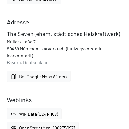
Adresse
The Seven (ehem. städtisches Heizkraftwerk)
Müllerstraße 7
80469 München, Isarvorstadt (Ludwigsvorstadt-
Isarvorstadt)
Bayern, Deutschland
map
Bei Google Maps öffnen
Weblinks
link
WikiData (Q2414168)
link
OpenStreetMap (108235097)