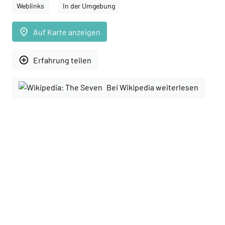
Weblinks
In der Umgebung
place
Auf Karte anzeigen
add_circle_outline
Erfahrung teilen
Bei Wikipedia weiterlesen