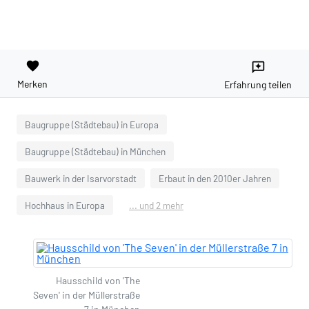
favorite
reviews
Merken
Erfahrung teilen
Baugruppe (Städtebau) in Europa
Baugruppe (Städtebau) in München
Bauwerk in der Isarvorstadt
Erbaut in den 2010er Jahren
Hochhaus in Europa
... und 2 mehr
Hausschild von 'The
Seven' in der Müllerstraße