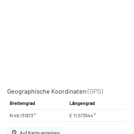
Geographische Koordinaten
(GPS)
Breitengrad
Längengrad
N 48.131873 °
E 11.573544 °
place
Auf Karte anzeigen