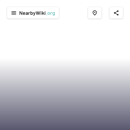
NearbyWiki
.org
menu
place
share