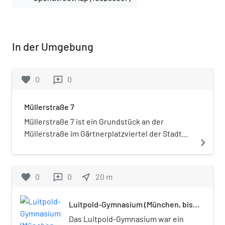
In der Umgebung
favorite
0
0
reviews
Müllerstraße 7
Müllerstraße 7 ist ein Grundstück an der
Müllerstraße im Gärtnerplatzviertel der Stadt
navigate_next
München. Auf ihm wurden folgende Gebäude
errichtet: Bayerisches Militärlazarett: 1774–1778
nach einem Entwurf von Carl Albert von
favorite
0
0
near_me
20
m
reviews
Lespilliez, bis 1872 Luitpold-Gymnasium:
1886/87 durch Umbau von Friedrich Adelung,
Luitpold-Gymnasium (München, bis
Kriegsruine 1947 abgebrochen Hochbunker
1918)
Müllerstraße: 1940/41 Heizkraftwerk
Das Luitpold-Gymnasium war ein