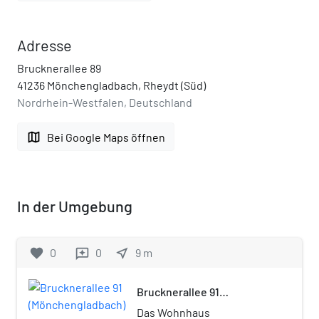
Adresse
Brucknerallee 89
41236 Mönchengladbach, Rheydt (Süd)
Nordrhein-Westfalen, Deutschland
map
Bei Google Maps öffnen
In der Umgebung
favorite
0
0
near_me
9
m
reviews
Brucknerallee 91
(Mönchengladbach)
Das Wohnhaus