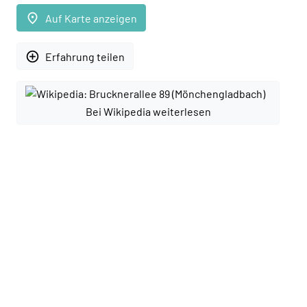
place
Auf Karte anzeigen
add_circle_outline
Erfahrung teilen
Bei Wikipedia weiterlesen