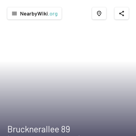
NearbyWiki
.org
menu
place
share
Brucknerallee 89