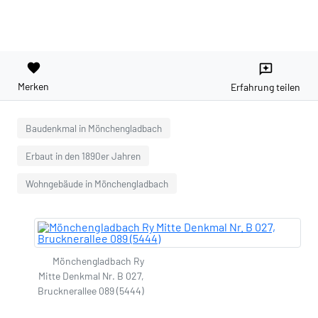
favorite
reviews
Merken
Erfahrung teilen
Baudenkmal in Mönchengladbach
Erbaut in den 1890er Jahren
Wohngebäude in Mönchengladbach
Mönchengladbach Ry
Mitte Denkmal Nr. B 027,
Brucknerallee 089 (5444)