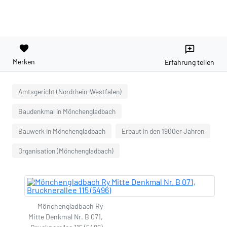
favorite
reviews
Merken
Erfahrung teilen
Amtsgericht (Nordrhein-Westfalen)
Baudenkmal in Mönchengladbach
Bauwerk in Mönchengladbach
Erbaut in den 1900er Jahren
Organisation (Mönchengladbach)
Mönchengladbach Ry
Mitte Denkmal Nr. B 071,