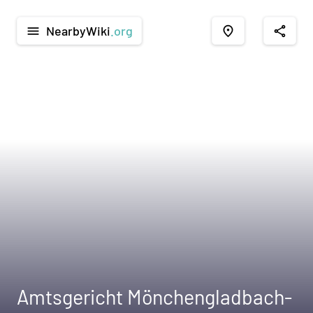
NearbyWiki
.org
menu
place
share
Amtsgericht Mönchengladbach-