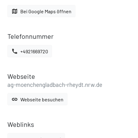
map
Bei Google Maps öffnen
Telefonnummer
call
+4921669720
Webseite
ag-moenchengladbach-rheydt.nrw.de
link
Webseite besuchen
Weblinks