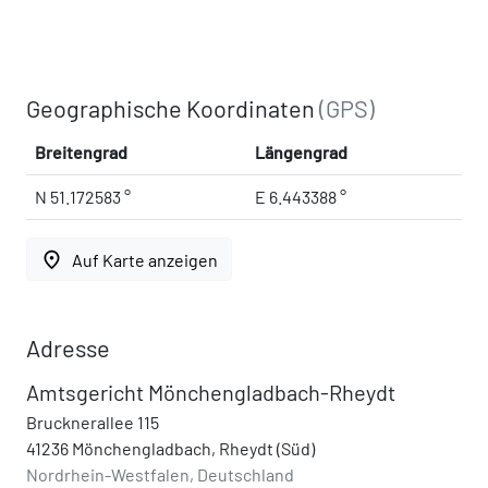
Geographische Koordinaten
(GPS)
Breitengrad
Längengrad
N 51.172583 °
E 6.443388 °
place
Auf Karte anzeigen
Adresse
Amtsgericht Mönchengladbach-Rheydt
Brucknerallee 115
41236 Mönchengladbach, Rheydt (Süd)
Nordrhein-Westfalen, Deutschland