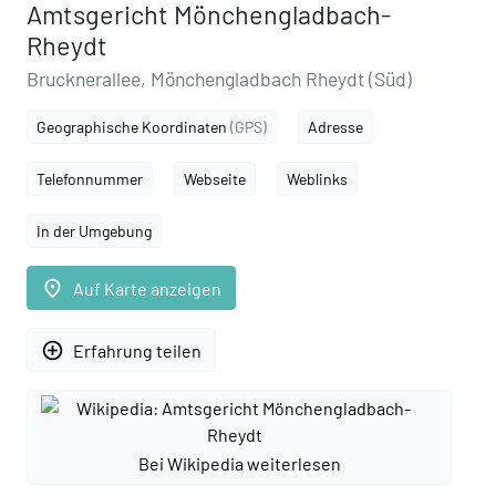
Amtsgericht Mönchengladbach-
Rheydt
Brucknerallee, Mönchengladbach Rheydt (Süd)
Geographische Koordinaten
(GPS)
Adresse
Telefonnummer
Webseite
Weblinks
In der Umgebung
place
Auf Karte anzeigen
add_circle_outline
Erfahrung teilen
Bei Wikipedia weiterlesen