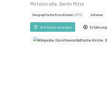
Mittelstraße, Berlin Mitte
Geographische Koordinaten
(GPS)
Adresse
place
add_circle_outline
Auf Karte anzeigen
Erfahrung
B