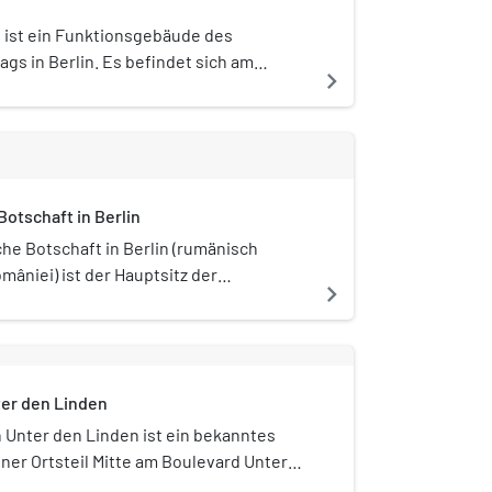
 ist ein Funktionsgebäude des
s in Berlin. Es befindet sich am
navigate_next
Linden (Nr. 48–56) in der
rtsteil Mitte. Es ist nach dem
to Wels (1873–1939) benannt, einem
 der Weimarer Republik.
otschaft in Berlin
he Botschaft in Berlin (rumänisch
âniei) ist der Hauptsitz der
navigate_next
en Vertretung Rumäniens in
 Das Botschaftsgebäude befindet sich
eenstraße 62–66 im Berliner Ortsteil
eichnamigen Bezirks. Der Rumänischen
ter den Linden
 Berlin unterstehen Honorarkonsulate in
pzig, Neustadt an der Weinstraße und
n Unter den Linden ist ein bekanntes
n Bonn und München befinden sich von
ner Ortsteil Mitte am Boulevard Unter
abteilung der Botschaft unabhängig
e Neustädtische Kirchstraße zwischen