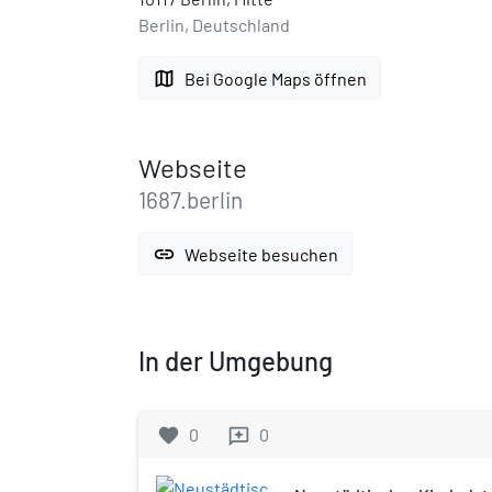
Berlin, Deutschland
map
Bei Google Maps öffnen
Webseite
1687.berlin
link
Webseite besuchen
In der Umgebung
favorite
0
0
reviews