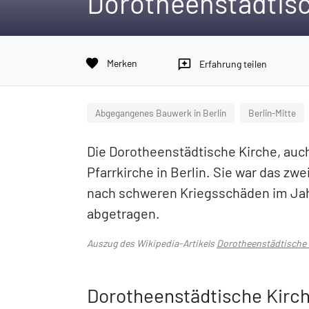
Dorotheenstädtisc
favorite
Merken
reviews
Erfahrung teilen
Abgegangenes Bauwerk in Berlin
Berlin-Mitte
Die Dorotheenstädtische Kirche, auc
Pfarrkirche in Berlin. Sie war das zw
nach schweren Kriegsschäden im Jah
abgetragen.
Auszug des Wikipedia-Artikels
Dorotheenstädtische 
Dorotheenstädtische Kirc