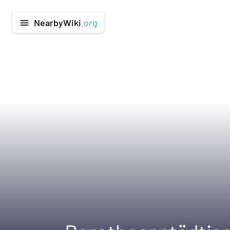
NearbyWiki
.org
menu