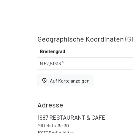
Geographische Koordinaten
(G
Breitengrad
N 52.51813 °
place
Auf Karte anzeigen
Adresse
1687 RESTAURANT & CAFÉ
Mittelstraße 30
10117 Berlin, Mitte