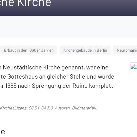
he Kirche
Erbaut in den 1860er Jahren
Kirchengebäude in Berlin
Neuromanis
h Neustädtische Kirche genannt, war eine
eite Gotteshaus an gleicher Stelle und wurde
r 1965 nach Sprengung der Ruine komplett
Kirche
(Lizenz:
CC BY-SA 3.0
,
Autoren
,
Bildmaterial
).
he