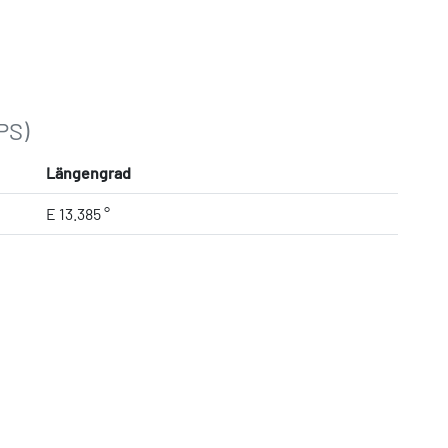
PS)
Längengrad
E 13.385 °