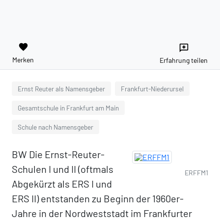
favorite
reviews
Merken
Erfahrung teilen
Ernst Reuter als Namensgeber
Frankfurt-Niederursel
Gesamtschule in Frankfurt am Main
Schule nach Namensgeber
BW Die Ernst-Reuter-
Schulen I und II (oftmals
ERFFM1
Abgekürzt als ERS I und
ERS II) entstanden zu Beginn der 1960er-
Jahre in der Nordweststadt im Frankfurter