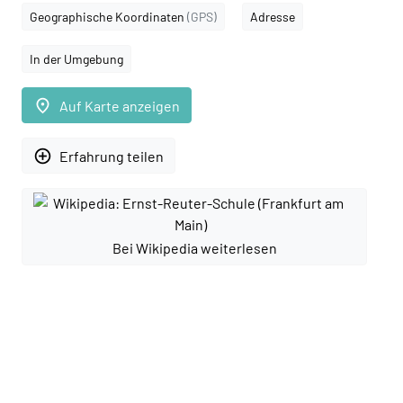
Geographische Koordinaten
(GPS)
Adresse
In der Umgebung
place
Auf Karte anzeigen
add_circle_outline
Erfahrung teilen
Bei Wikipedia weiterlesen