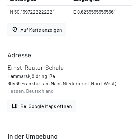
N 50.159722222222 °
E 8.6255555555556 °
place
Auf Karte anzeigen
Adresse
Ernst-Reuter-Schule
Hammarskjöldring 17a
60439 Frankfurt am Main, Niederursel (Nord-West)
Hessen, Deutschland
map
Bei Google Maps öffnen
In der Umgebung