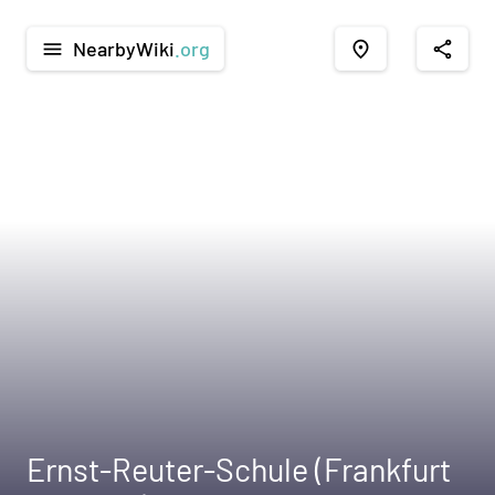
NearbyWiki
.org
menu
place
share
Ernst-Reuter-Schule (Frankfurt