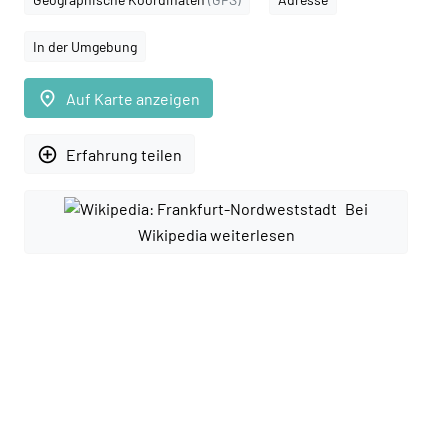
In der Umgebung
place
Auf Karte anzeigen
add_circle_outline
Erfahrung teilen
Bei
Wikipedia weiterlesen