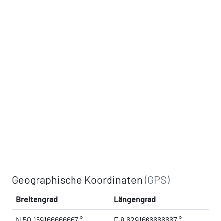
Geographische Koordinaten
(GPS)
Breitengrad
Längengrad
N 50.159166666667 °
E 8.6291666666667 °