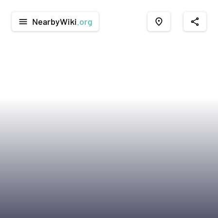
NearbyWiki
.org
menu
place
share