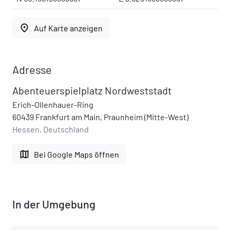
place
Auf Karte anzeigen
Adresse
Abenteuerspielplatz Nordweststadt
Erich-Ollenhauer-Ring
60439 Frankfurt am Main, Praunheim (Mitte-West)
Hessen, Deutschland
map
Bei Google Maps öffnen
In der Umgebung