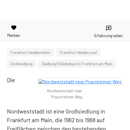
favorite
reviews
Merken
Erfahrung teilen
Frankfurt-Heddernheim
Frankfurt-Niederursel
Großsiedlung
Siedlung (Städtebau) in Frankfurt am Main
Die
Nordweststadt near
Praunheimer Weg
Nordweststadt ist eine Großsiedlung in
Frankfurt am Main, die 1962 bis 1968 auf
Freiflächen zwischen den bestehenden