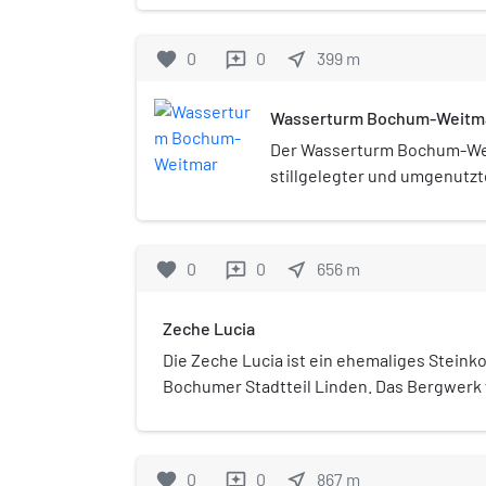
wurde 1992 als Nachfol
Verleger Fritz Wortelm
favorite
0
0
near_me
399
m
reviews
initiierten und 1991 g
Instituts für Puppensp
Wasserturm Bochum-Weitm
Der Wasserturm Bochum-Wei
stillgelegter und umgenutz
in Bochum-Weitmar, Hattinge
favorite
0
0
near_me
656
m
reviews
Zeche Lucia
Die Zeche Lucia ist ein ehemaliges Stein
Bochumer Stadtteil Linden. Das Bergwerk
Namen Zeche Lucia et Nebenbanck bekannt
hundertjährige Bergwerksgeschichte.
favorite
0
0
near_me
867
m
reviews