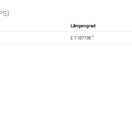
PS)
Längengrad
E 7.187796 °