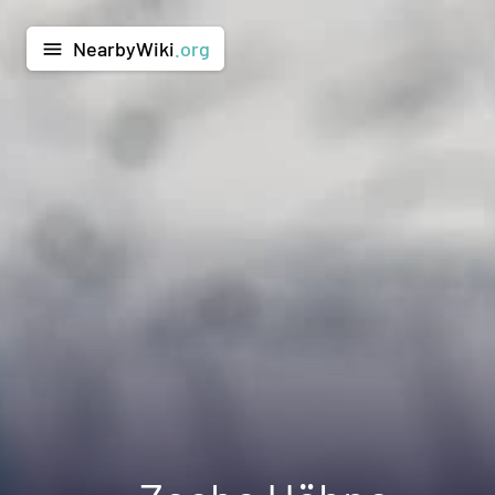
NearbyWiki
.org
menu