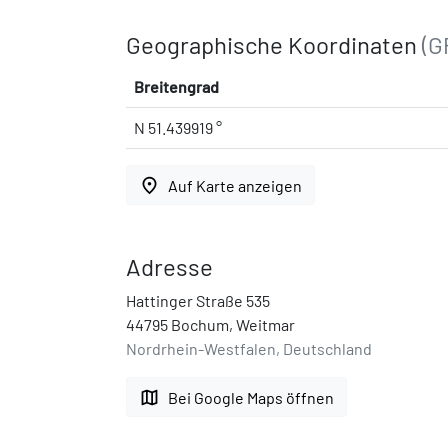
Geographische Koordinaten
(G
Breitengrad
N 51.439919 °
place
Auf Karte anzeigen
Adresse
Hattinger Straße 535
44795 Bochum, Weitmar
Nordrhein-Westfalen, Deutschland
map
Bei Google Maps öffnen