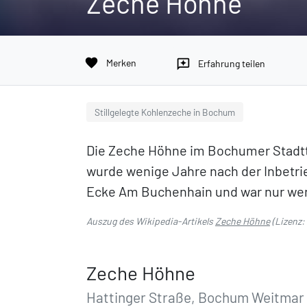
Zeche Höhne
favorite
Merken
reviews
Erfahrung teilen
Stillgelegte Kohlenzeche in Bochum
Die Zeche Höhne im Bochumer Stadtte
wurde wenige Jahre nach der Inbetri
Ecke Am Buchenhain und war nur weni
Auszug des Wikipedia-Artikels
Zeche Höhne
(Lizenz:
Zeche Höhne
Hattinger Straße, Bochum Weitmar