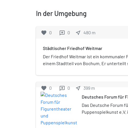
In der Umgebung
favorite
0
0
near_me
480
m
reviews
Städtischer Friedhof Weitmar
Der Friedhof Weitmar ist ein kommunaler F
einem Stadtteil von Bochum. Er unterteilt 
Betriebsteile, die zu unterschiedlichen Z
wurden, und hatte eine Gesamtfläche von 16,
in der Planung einer Bebauung. Der Fried
favorite
0
0
near_me
399
m
reviews
dem Weitmarer Schlosspark mindestens 30
Deutsches Forum für F
und 18 andere immergrüne Gehölze auf, sow
Puppenspielkunst
sommergrünen Gehölze wie etwa Eisenholz 
Das Deutsche Forum fü
andere.
Puppenspielkunst e.V. 
Einrichtung zur Förde
Puppen-, Figuren- und 