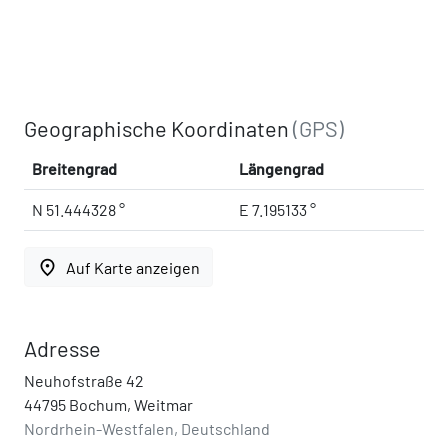
Geographische Koordinaten
(GPS)
Breitengrad
Längengrad
N 51.444328 °
E 7.195133 °
place
Auf Karte anzeigen
Adresse
Neuhofstraße 42
44795 Bochum, Weitmar
Nordrhein-Westfalen, Deutschland