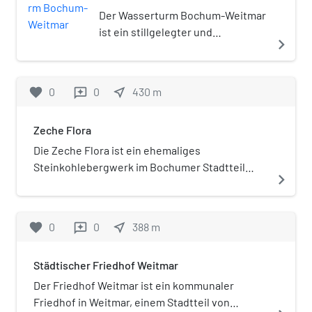
Wortelmann (1902–1976)
Der Wasserturm Bochum-Weitmar
initiierten und 1991
ist ein stillgelegter und
navigate_next
geschlossenen Deutschen
umgenutzter Wasser-
Instituts für Puppenspiel
Hochbehälter in Bochum-Weitmar,
gegründet.
Hattinger Straße 467.
favorite
0
0
near_me
430
m
reviews
Zeche Flora
Die Zeche Flora ist ein ehemaliges
Steinkohlebergwerk im Bochumer Stadtteil
navigate_next
Weitmar mit zwei Betriebsgeländen. Die
Stilllegung erfolgte 1967.
favorite
0
0
near_me
388
m
reviews
Städtischer Friedhof Weitmar
Der Friedhof Weitmar ist ein kommunaler
Friedhof in Weitmar, einem Stadtteil von