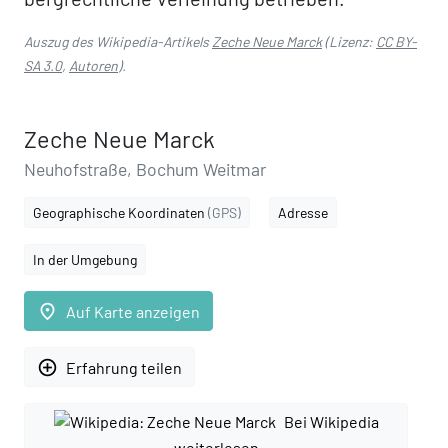
Auszug des Wikipedia-Artikels
Zeche Neue Marck
(Lizenz:
CC BY-
SA 3.0
,
Autoren
).
Zeche Neue Marck
Neuhofstraße, Bochum Weitmar
Geographische Koordinaten
(GPS)
Adresse
In der Umgebung
place
Auf Karte anzeigen
add_circle_outline
Erfahrung teilen
Bei Wikipedia
weiterlesen