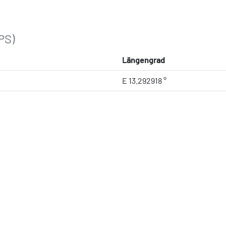
PS)
Längengrad
E 13.292918 °