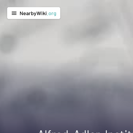
NearbyWiki
.org
menu