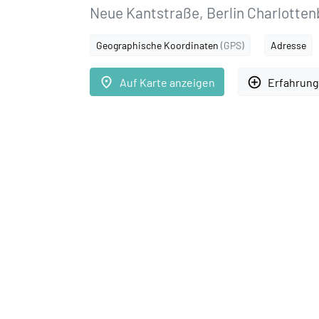
Neue Kantstraße, Berlin Charlotten
Geographische Koordinaten
(GPS)
Adresse
place
add_circle_outline
Auf Karte anzeigen
Erfahrung