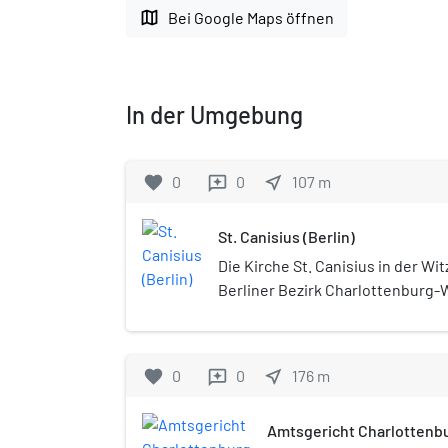
map
Bei Google Maps öffnen
In der Umgebung
favorite
0
0
near_me
107
m
reviews
St. Canisius (Berlin)
Die Kirche St. Canisius in der Wi
Berliner Bezirk Charlottenburg-W
Pfarrkirche der gleichnamigen r
Gemeinde im Erzbistum Berlin. S
zwischen 2000 und 2002 als Ersat
favorite
0
0
near_me
176
m
reviews
abgebrannte Kirche.
Amtsgericht Charlottenb