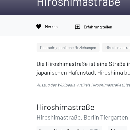
Hiroshimastraße
favorite
Merken
reviews
Erfahrung teilen
Deutsch-japanische Beziehungen
Hiroshimastra
Die Hiroshimastraße ist eine Straße im
japanischen Hafenstadt Hiroshima be
Auszug des Wikipedia-Artikels
Hiroshimastraße
(Liz
Hiroshimastraße
Hiroshimastraße, Berlin Tiergarten