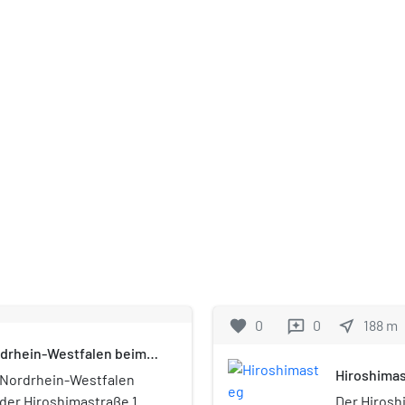
favorite
0
0
near_me
188
m
reviews
rdrhein-Westfalen beim
Hiroshima
 Nordrhein-Westfalen
 der Hiroshimastraße 12–
Der Hirosh