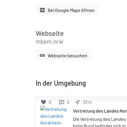
map
Bei Google Maps öffnen
Webseite
mbem.nrw
link
Webseite besuchen
In der Umgebung
favorite
0
0
near_me
33
m
reviews
Vertretung des Landes No
Bund
Die Vertretung des Landes
beim Bund befindet sich in