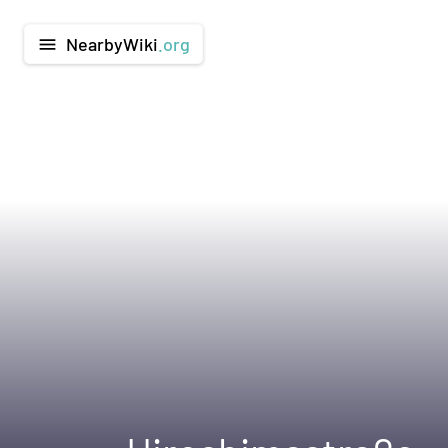
NearbyWiki
.org
menu