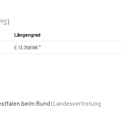
PS)
Längengrad
E 13.358186 °
estfalen beim Bund
(Landesvertretung