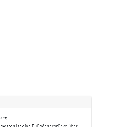
steg
imasteg ist eine Fußgängerbrücke über