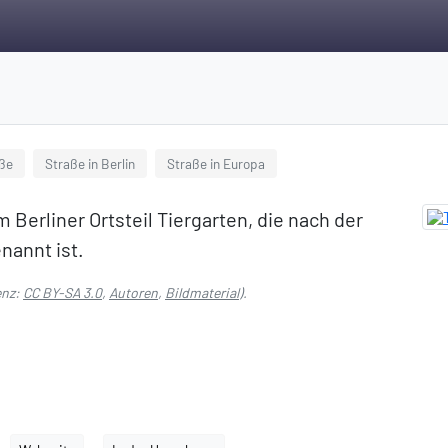
ße
Straße in Berlin
Straße in Europa
 Berliner Ortsteil Tiergarten, die nach der
nannt ist.
enz:
CC BY-SA 3.0
,
Autoren
,
Bildmaterial
).