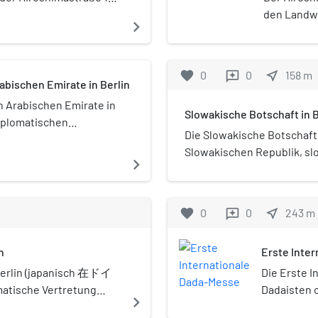
arten. Sie ist ein
den Landwe
navigate_next
tigten des Landes
Die heutig
 Bund.
aus dem Jah
des Kanals
favorite
0
0
near_me
158
m
reviews
Brücke für
abischen Emirate in Berlin
n Arabischen Emirate in
Slowakische Botschaft in B
diplomatischen
Die Slowakische Botschaft i
rabischen Emirate in
Slowakischen Republik, sl
h in der
navigate_next
republiky) ist der Hauptsi
liner Ortsteil Tiergarten
Slowakei in Deutschland. 
Botschaftsviertel im Berlin
favorite
0
0
near_me
243
m
reviews
Der Slowakischen Botschaf
Honorarkonsulate in Bad H
n
Erste Inte
und Stuttgart. In München 
Konsularabteilung der Bot
 Berlin (japanisch 在ドイ
Die Erste I
Generalkonsulat. Botschaft
tische Vertretung
Dadaisten o
navigate_next
Jakubócy.
findet sich im
30. Juni bi