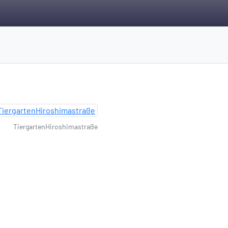
TiergartenHiroshimastraße