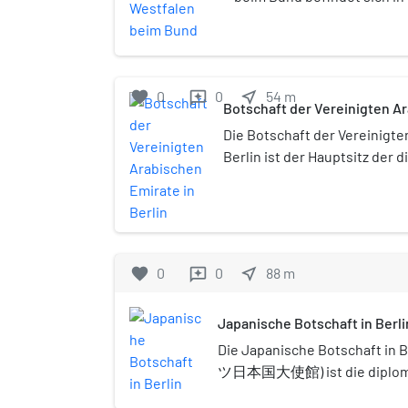
16 im Berliner Ortsteil Tierg
Dienstsitz des Bevollmäch
Nordrhein-Westfalen beim
favorite
0
0
near_me
54
m
reviews
Botschaft der Vereinigten Ar
Die Botschaft der Vereinigte
Berlin ist der Hauptsitz der 
Vertretung der Vereinigten A
Deutschland. Sie befindet sic
Hiroshimastraße 18–20 im Ber
des Bezirks Mitte.
favorite
0
0
near_me
88
m
reviews
Japanische Botschaft in Berli
Die Japanische Botschaft in
ツ日本国大使館) ist die diploma
Japans in Deutschland. Sie be