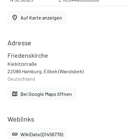
place
Auf Karte anzeigen
Adresse
Friedenskirche
Kiebitzstraße
22089 Hamburg, Eilbek (Wandsbek)
Deutschland
map
Bei Google Maps öffnen
Weblinks
link
WikiData (Q1456776)