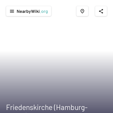
NearbyWiki
.org
menu
place
share
Friedenskirche (Hamburg-