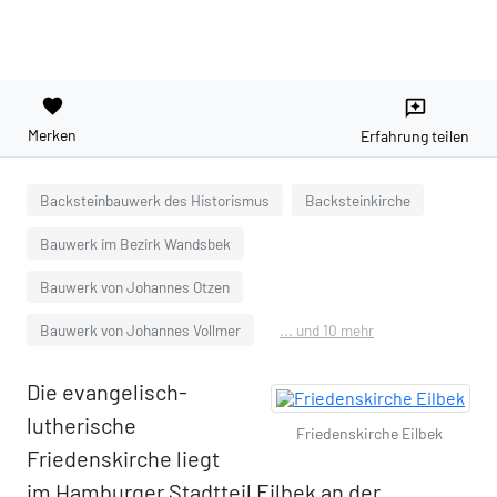
favorite
reviews
Merken
Erfahrung teilen
Backsteinbauwerk des Historismus
Backsteinkirche
Bauwerk im Bezirk Wandsbek
Bauwerk von Johannes Otzen
Bauwerk von Johannes Vollmer
... und 10 mehr
Die evangelisch-
lutherische
Friedenskirche Eilbek
Friedenskirche liegt
im Hamburger Stadtteil Eilbek an der