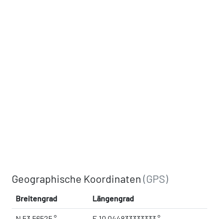
Geographische Koordinaten
(GPS)
Breitengrad
Längengrad
N 53.56525 °
E 10.044833333333 °