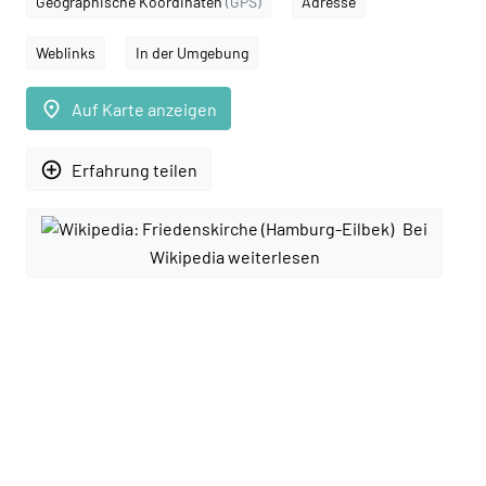
Geographische Koordinaten
(GPS)
Adresse
Weblinks
In der Umgebung
place
Auf Karte anzeigen
add_circle_outline
Erfahrung teilen
Bei
Wikipedia weiterlesen