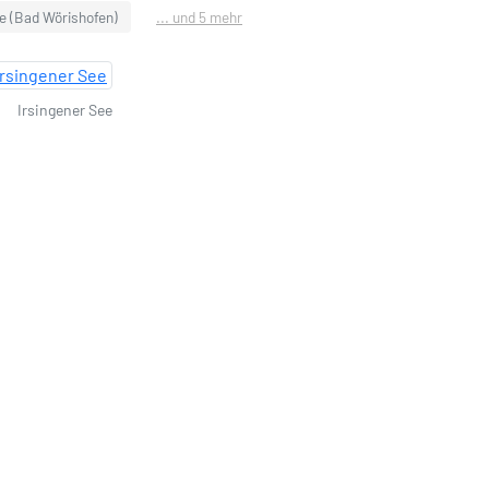
e (Bad Wörishofen)
... und 5 mehr
Irsingener See