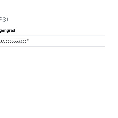
PS)
gengrad
0.653333333333 °