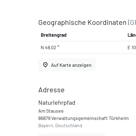
Geographische Koordinaten
(G
Breitengrad
Län
N 48.02 °
E 1
place
Auf Karte anzeigen
Adresse
Naturlehrpfad
Am Stausee
86879 Verwaltungsgemeinschaft Türkheim
Bayern, Deutschland