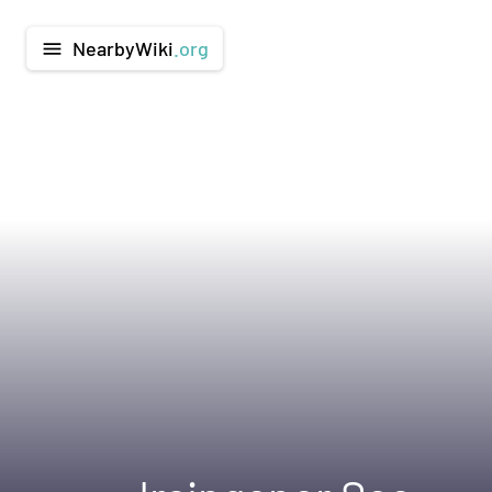
NearbyWiki
.org
menu