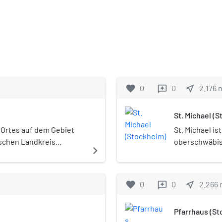
favorite
0
0
near_me
2.176
reviews
St. Michael (
Ortes auf dem Gebiet
St. Michael is
schen Landkreis
oberschwäbis
navigate_next
Stadt Bad Wör
Mindelheim de
Patrozinium 
favorite
0
0
near_me
2.266
reviews
Pfarrhaus (S