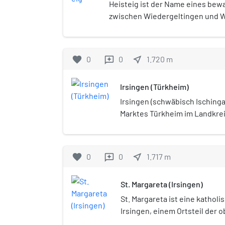
Heisteig ist der Name eines be
zwischen Wiedergeltingen und W
bayerischen Landkreisen Ostallgä
Heisteig wird auch der genau ü
verlaufende Weg bezeichnet.
favorite
0
0
near_me
1.720
m
reviews
Irsingen (Türkheim)
Irsingen (schwäbisch Ischinga)
Marktes Türkheim im Landkrei
favorite
0
0
near_me
1.717
m
reviews
St. Margareta (Irsingen)
St. Margareta ist eine katholi
Irsingen, einem Ortsteil der
Marktgemeinde Türkheim.