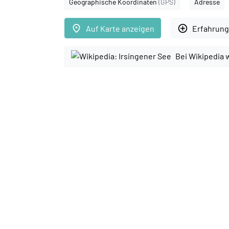
Geographische Koordinaten
(GPS)
Adresse
place
add_circle_outline
Auf Karte anzeigen
Erfahrung
Bei Wikipedia 