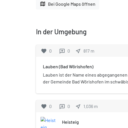
map
Bei Google Maps öffnen
In der Umgebung
favorite
0
0
near_me
817
m
reviews
Lauben (Bad Wörishofen)
Lauben ist der Name eines abgegangenen 
der Gemeinde Bad Wörishofen im schwäbi
Unterallgäu.
favorite
0
0
near_me
1.036
m
reviews
Heisteig