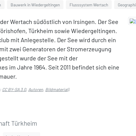
m
Bauwerk in Wiedergeltingen
Flusssystem Wertach
Geographi
 der Wertach südöstlich von Irsingen. Der See
örishofen, Türkheim sowie Wiedergeltingen.
lub mit Anlegestelle. Der See wird durch ein
 mit zwei Generatoren der Stromerzeugung
gestellt wurde der See mit der
 im Jahre 1964. Seit 2011 befindet sich eine
umauer.
z:
CC BY-SA 3.0
,
Autoren
,
Bildmaterial
).
haft Türkheim