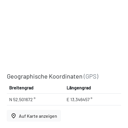
Geographische Koordinaten
(GPS)
Breitengrad
Längengrad
N 52.501672 °
E 13.346457 °
place
Auf Karte anzeigen