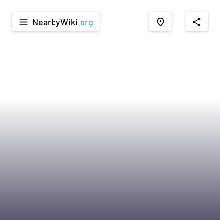
NearbyWiki
.org
menu
place
share