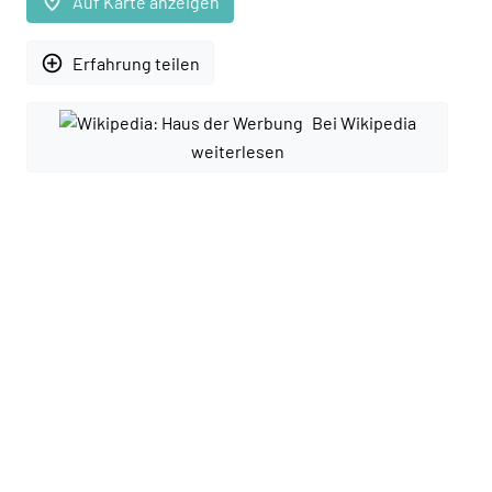
place
Auf Karte anzeigen
add_circle_outline
Erfahrung teilen
Bei Wikipedia
weiterlesen