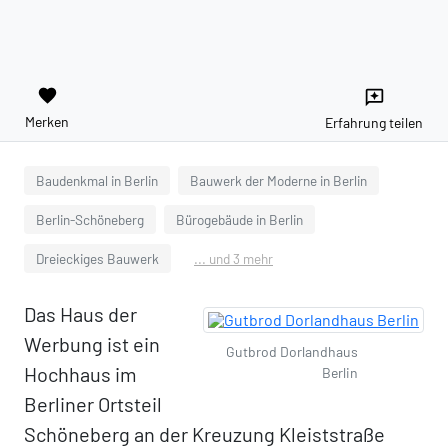
favorite
reviews
Merken
Erfahrung teilen
Baudenkmal in Berlin
Bauwerk der Moderne in Berlin
Berlin-Schöneberg
Bürogebäude in Berlin
Dreieckiges Bauwerk
... und 3 mehr
Das Haus der
Werbung ist ein
Gutbrod Dorlandhaus
Hochhaus im
Berlin
Berliner Ortsteil
Schöneberg an der Kreuzung Kleiststraße