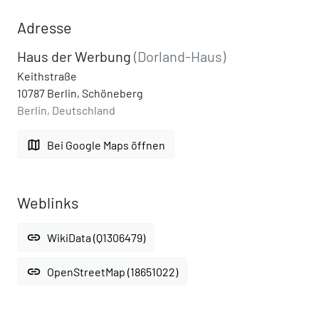
Adresse
Haus der Werbung
(Dorland-Haus)
Keithstraße
10787 Berlin, Schöneberg
Berlin, Deutschland
map
Bei Google Maps öffnen
Weblinks
link
WikiData (Q1306479)
link
OpenStreetMap (18651022)