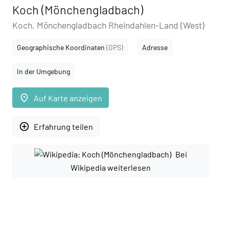
Koch (Mönchengladbach)
Koch, Mönchengladbach Rheindahlen-Land (West)
Geographische Koordinaten
(GPS)
Adresse
In der Umgebung
place
Auf Karte anzeigen
add_circle_outline
Erfahrung teilen
Bei
Wikipedia weiterlesen