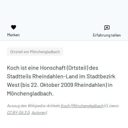
favorite
reviews
Merken
Erfahrung teilen
Ortsteil von Mönchengladbach
Koch ist eine Honschaft (Ortsteil) des
Stadtteils Rheindahlen-Land im Stadtbezirk
West (bis 22. Oktober 2009 Rheindahlen) in
Mönchengladbach.
Auszug des Wikipedia-Artikels
Koch (Mönchengladbach)
(Lizenz:
CC BY-SA 3.0
,
Autoren
).