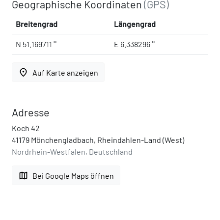
Geographische Koordinaten
(GPS)
Breitengrad
Längengrad
N 51.169711 °
E 6.338296 °
place
Auf Karte anzeigen
Adresse
Koch 42
41179 Mönchengladbach, Rheindahlen-Land (West)
Nordrhein-Westfalen, Deutschland
map
Bei Google Maps öffnen