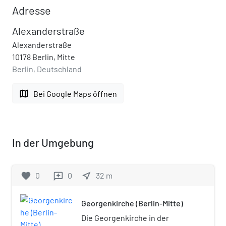
Adresse
Alexanderstraße
Alexanderstraße
10178 Berlin, Mitte
Berlin, Deutschland
map
Bei Google Maps öffnen
In der Umgebung
favorite
0
0
near_me
32
m
reviews
Georgenkirche (Berlin-Mitte)
Die Georgenkirche in der