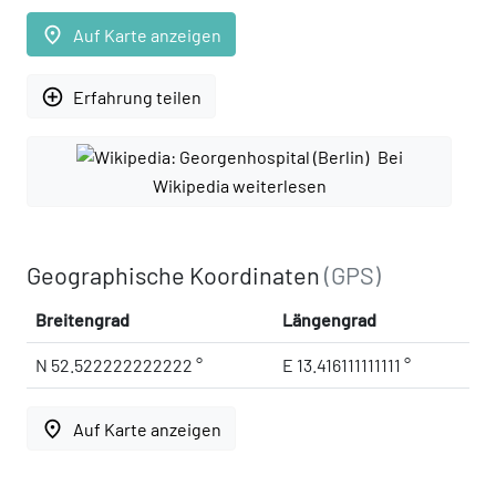
place
Auf Karte anzeigen
add_circle_outline
Erfahrung teilen
Bei
Wikipedia weiterlesen
Geographische Koordinaten
(GPS)
Breitengrad
Längengrad
N 52.522222222222 °
E 13.416111111111 °
place
Auf Karte anzeigen