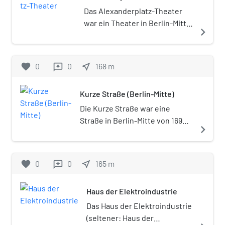
ist ein Wohnhochhaus vorgesehen.
Das Alexanderplatz-Theater
war ein Theater in Berlin-Mitte
navigate_next
von 1879 bis 1911. Es trug im
Laufe der Jahre verschiedene
Bezeichnungen.
favorite
0
0
near_me
168
m
reviews
Kurze Straße (Berlin-Mitte)
Die Kurze Straße war eine
Straße in Berlin-Mitte von 1690
navigate_next
bis 1963.
favorite
0
0
near_me
165
m
reviews
Haus der Elektroindustrie
Das Haus der Elektroindustrie
(seltener: Haus der