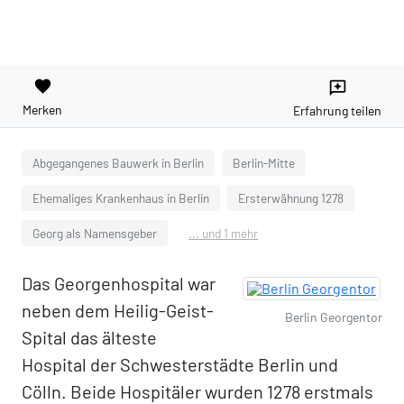
favorite
reviews
Merken
Erfahrung teilen
Abgegangenes Bauwerk in Berlin
Berlin-Mitte
Ehemaliges Krankenhaus in Berlin
Ersterwähnung 1278
Georg als Namensgeber
... und 1 mehr
Das Georgenhospital war
neben dem Heilig-Geist-
Berlin Georgentor
Spital das älteste
Hospital der Schwesterstädte Berlin und
Cölln. Beide Hospitäler wurden 1278 erstmals