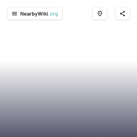
NearbyWiki
.org
menu
place
share