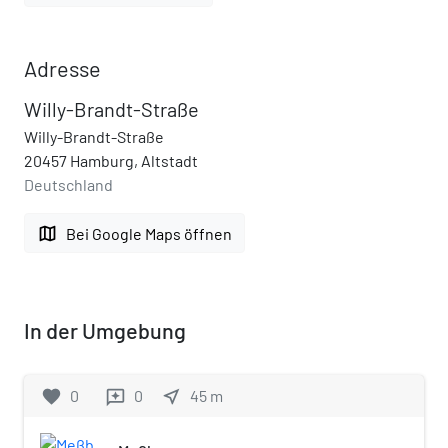
Adresse
Willy-Brandt-Straße
Willy-Brandt-Straße
20457 Hamburg, Altstadt
Deutschland
map
Bei Google Maps öffnen
In der Umgebung
favorite
0
0
near_me
45
m
reviews