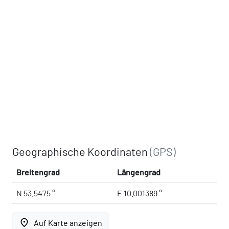
Geographische Koordinaten
(GPS)
Breitengrad
Längengrad
N 53.5475 °
E 10.001389 °
place
Auf Karte anzeigen