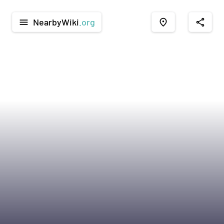
NearbyWiki
.org
menu
place
share