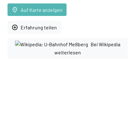
place
Auf Karte anzeigen
add_circle_outline
Erfahrung teilen
Bei Wikipedia
weiterlesen