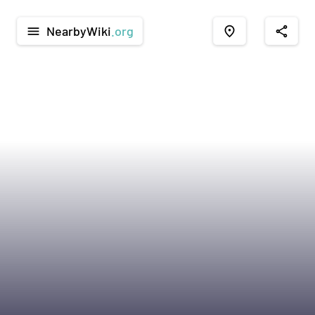
NearbyWiki
.org
menu
place
share