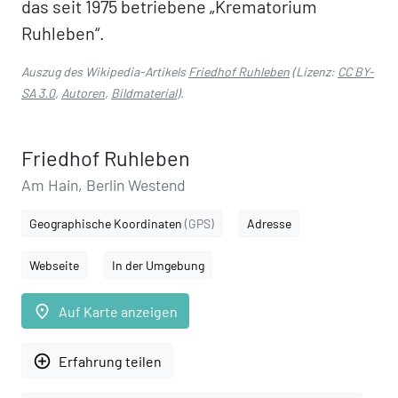
das seit 1975 betriebene „Krematorium
Ruhleben“.
Auszug des Wikipedia-Artikels
Friedhof Ruhleben
(Lizenz:
CC BY-
SA 3.0
,
Autoren
,
Bildmaterial
).
Friedhof Ruhleben
Am Hain, Berlin Westend
Geographische Koordinaten
(GPS)
Adresse
Webseite
In der Umgebung
place
Auf Karte anzeigen
add_circle_outline
Erfahrung teilen