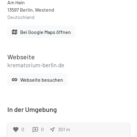
Am Hain
13597 Berlin, Westend
Deutschland
map
Bei Google Maps öffnen
Webseite
krematorium-berlin.de
link
Webseite besuchen
In der Umgebung
favorite
0
0
near_me
301
m
reviews