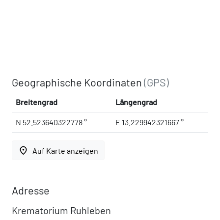
Geographische Koordinaten
(GPS)
Breitengrad
Längengrad
N 52.523640322778 °
E 13.229942321667 °
place
Auf Karte anzeigen
Adresse
Krematorium Ruhleben