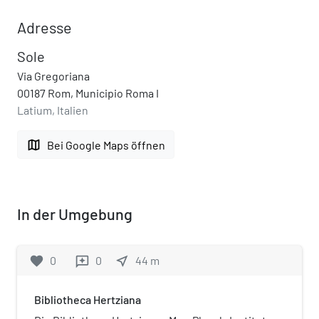
Adresse
Sole
Via Gregoriana
00187 Rom, Municipio Roma I
Latium, Italien
map
Bei Google Maps öffnen
In der Umgebung
favorite
0
0
near_me
44
m
reviews
Bibliotheca Hertziana