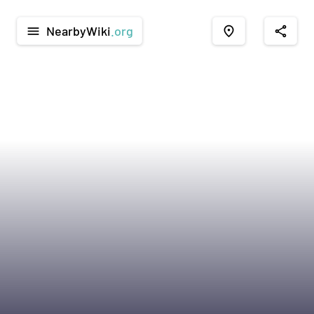
NearbyWiki
.org
menu
place
share