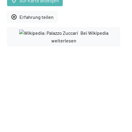
place
Auf Karte anzeigen
add_circle_outline
Erfahrung teilen
Bei Wikipedia
weiterlesen