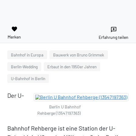
favorite
reviews
Merken
Erfahrung teilen
Bahnhof in Europa
Bauwerk von Bruno Grimmek
Berlin-Wedding
Erbaut in den 1950er Jahren
U-Bahnhof in Berlin
Der U-
Berlin U Bahnhof
Rehberge (13547197363)
Bahnhof Rehberge ist eine Station der U-