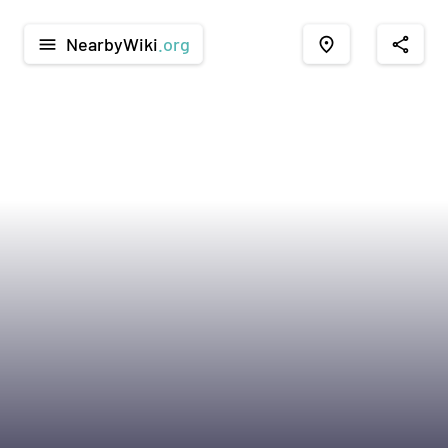
NearbyWiki
.org
menu
place
share