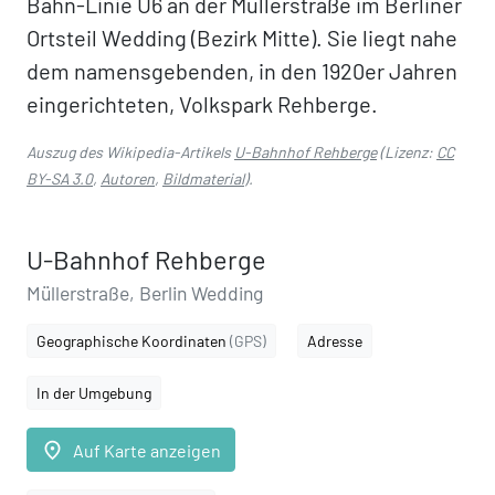
Bahn-Linie U6 an der Müllerstraße im Berliner
Ortsteil Wedding (Bezirk Mitte). Sie liegt nahe
dem namensgebenden, in den 1920er Jahren
eingerichteten, Volkspark Rehberge.
Auszug des Wikipedia-Artikels
U-Bahnhof Rehberge
(Lizenz:
CC
BY-SA 3.0
,
Autoren
,
Bildmaterial
).
U-Bahnhof Rehberge
Müllerstraße, Berlin Wedding
Geographische Koordinaten
(GPS)
Adresse
In der Umgebung
place
Auf Karte anzeigen