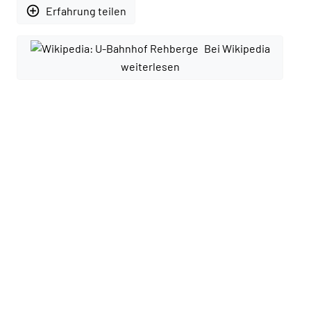
add_circle_outline
Erfahrung teilen
Bei Wikipedia
weiterlesen