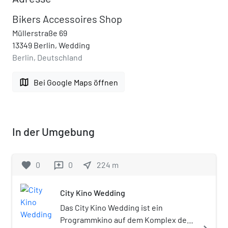
Bikers Accessoires Shop
Müllerstraße 69
13349 Berlin, Wedding
Berlin, Deutschland
map
Bei Google Maps öffnen
In der Umgebung
favorite
0
0
near_me
224
m
reviews
City Kino Wedding
Das City Kino Wedding ist ein
Programmkino auf dem Komplex des