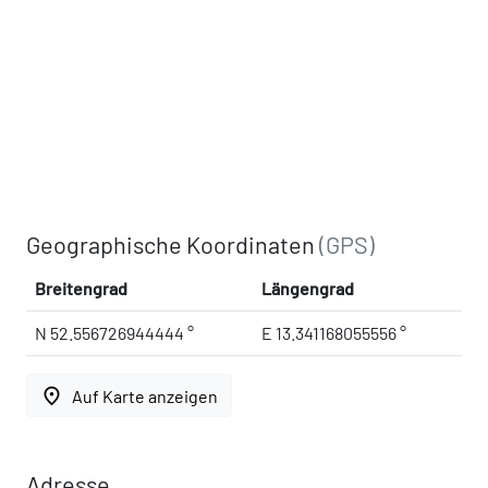
Geographische Koordinaten
(GPS)
Breitengrad
Längengrad
N 52.556726944444 °
E 13.341168055556 °
place
Auf Karte anzeigen
Adresse